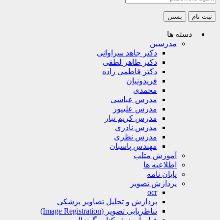
ثبت نام
بستن
دسته ها
مدرسین
دکتر جاهد سراوانی
دکتر طاهر لطفی
دکتر فاطمی زاده
فریدونیان
محمدی
مدرس عباسی
مدرس علیپور
مدرس کریم تبار
مدرس نادری
مدرس نظری
مهندس پاسبان
آموزش متلب
اطلاعیه ها
پایان نامه
پردازش تصویر
ocr
پردازش و تحلیل تصاویر پزشکی
تناظریابی تصویر (Image Registration)