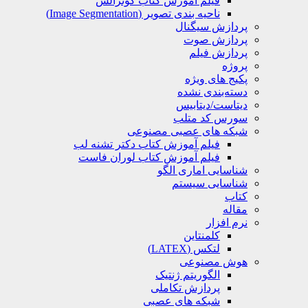
فیلم آموزش کتاب گونزالس
ناحیه بندی تصویر (Image Segmentation)
پردازش سیگنال
پردازش صوت
پردازش فیلم
پروژه
پکیج های ویژه
دسته‌بندی نشده
دیتاست/دیتابیس
سورس کد متلب
شبکه های عصبی مصنوعی
فیلم آموزش کتاب دکتر تشنه لب
فیلم آموزش کتاب لوران فاست
شناسایی اماری الگو
شناسایی سیستم
کتاب
مقاله
نرم افزار
کلمنتاین
لتکس (LATEX)
هوش مصنوعی
الگوریتم ژنتیک
پردازش تکاملی
شبکه های عصبی