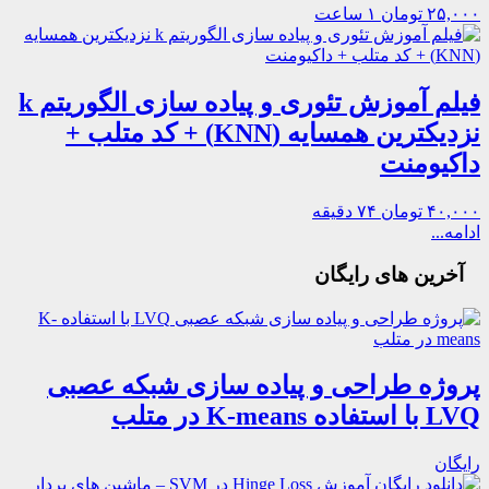
۲۵,۰۰۰ تومان
۱ ساعت
فیلم آموزش تئوری و پیاده سازی الگوریتم k
نزدیکترین همسایه (KNN) + کد متلب +
داکیومنت
۴۰,۰۰۰ تومان
۷۴ دقیقه
ادامه...
آخرین های رایگان
پروژه طراحی و پیاده سازی شبکه‌ عصبی
LVQ با استفاده K-means در متلب
رایگان