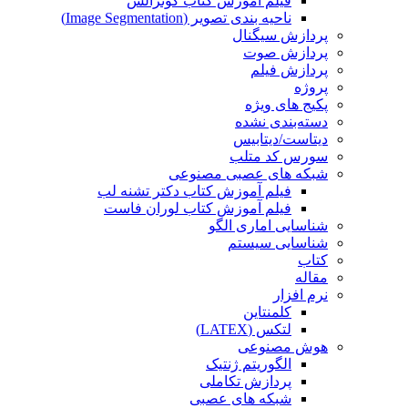
فیلم آموزش کتاب گونزالس
ناحیه بندی تصویر (Image Segmentation)
پردازش سیگنال
پردازش صوت
پردازش فیلم
پروژه
پکیج های ویژه
دسته‌بندی نشده
دیتاست/دیتابیس
سورس کد متلب
شبکه های عصبی مصنوعی
فیلم آموزش کتاب دکتر تشنه لب
فیلم آموزش کتاب لوران فاست
شناسایی اماری الگو
شناسایی سیستم
کتاب
مقاله
نرم افزار
کلمنتاین
لتکس (LATEX)
هوش مصنوعی
الگوریتم ژنتیک
پردازش تکاملی
شبکه های عصبی