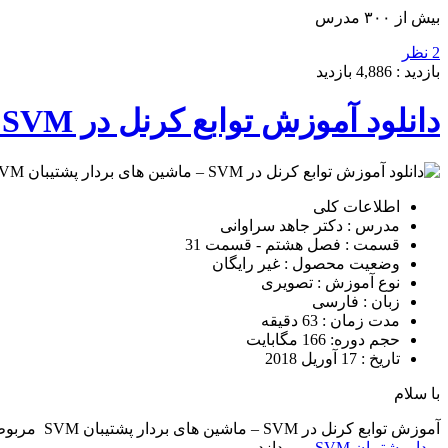
بیش از ۳۰۰ مدرس
2 نظر
بازدید :
4,886
بازدید
دانلود آموزش توابع کرنل در SVM – ماشین های بردار پشتیبان SVM
اطلاعات کلی
مدرس : دکتر جاهد سراوانی
قسمت : فصل هشتم - قسمت 31
وضعیت محصول : غیر رایگان
نوع آموزش : تصویری
زبان : فارسی
مدت زمان : 63 دقیقه
حجم دوره: 166 مگابایت
تاریخ : 17 آوریل 2018
با سلام
آموزش توابع کرنل در SVM – ماشین های بردار پشتیبان SVM مربوط به
بردار پشتیبان SVM
میپردازد.