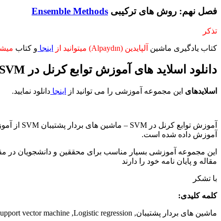
فصل نهم: روش های ترکیبی
Ensemble Methods
تذکر
کتاب یادگیری ماشین
آلپایدین (Alpaydın) میتوانید از
اینجا
و کتاب
میشل (tchell
دانلود اسلاید های آموزش توابع کرنل در SVM – ماشین های بردار پشتیبان SVM
اسلایدهای
این مجموعه آموزشی را می توانید از
اینجا
دانلود نمایید.
آموزش توابع کرنل در SVM – ماشین های بردار پشتیبان SVM از آموزش های گام به گام یادگیری ماشین در متلب برای
آموزش داده شده است.
این مجموعه آموزشی بسیار مناسب برای محققین و دانشجویان در مق
مقاله و پایان نامه خود را دارند
با تشکر
کلمه کلیدی:
ماشین های بردار پشتیبان, SVM , support vector machine ,Logistic regression,حاشیه,margin,Hinge Loss,Kernel trick,Kernel machines, رگرسیون, دسته بندی,کلاس بندی,classification,