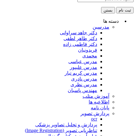
ثبت نام
بستن
دسته ها
مدرسین
دکتر جاهد سراوانی
دکتر طاهر لطفی
دکتر فاطمی زاده
فریدونیان
محمدی
مدرس عباسی
مدرس علیپور
مدرس کریم تبار
مدرس نادری
مدرس نظری
مهندس پاسبان
آموزش متلب
اطلاعیه ها
پایان نامه
پردازش تصویر
ocr
پردازش و تحلیل تصاویر پزشکی
تناظریابی تصویر (Image Registration)