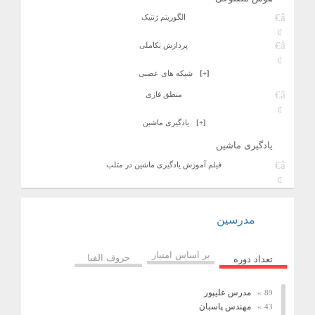
الگوریتم ژنتیک
پردازش تکاملی
[+]
شبکه های عصبی
منطق فازی
[+]
یادگیری ماشین
یادگیری ماشین
فیلم آموزش یادگیری ماشین در متلب
مدرسین
بر اساس امتیاز
حروف الفبا
تعداد دوره
مدرس علیپور
89
مهندس پاسبان
43