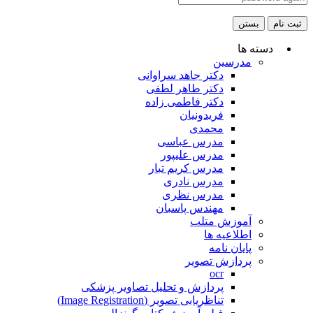
ثبت نام
بستن
دسته ها
مدرسین
دکتر جاهد سراوانی
دکتر طاهر لطفی
دکتر فاطمی زاده
فریدونیان
محمدی
مدرس عباسی
مدرس علیپور
مدرس کریم تبار
مدرس نادری
مدرس نظری
مهندس پاسبان
آموزش متلب
اطلاعیه ها
پایان نامه
پردازش تصویر
ocr
پردازش و تحلیل تصاویر پزشکی
تناظریابی تصویر (Image Registration)