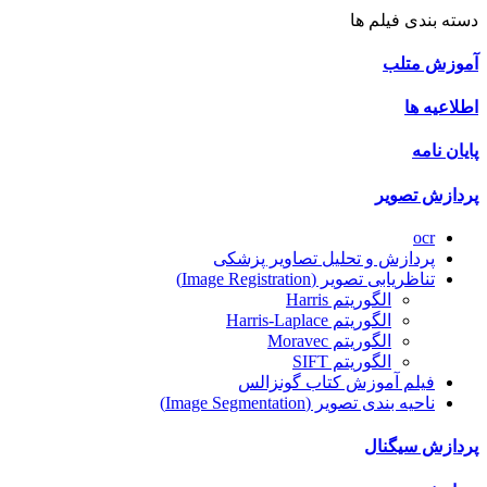
دسته بندی فیلم ها
آموزش متلب
اطلاعیه ها
پایان نامه
پردازش تصویر
ocr
پردازش و تحلیل تصاویر پزشکی
تناظریابی تصویر (Image Registration)
الگوریتم Harris
الگوریتم Harris-Laplace
الگوریتم Moravec
الگوریتم SIFT
فیلم آموزش کتاب گونزالس
ناحیه بندی تصویر (Image Segmentation)
پردازش سیگنال