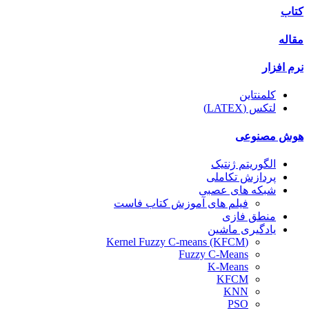
کتاب
مقاله
نرم افزار
کلمنتاین
لتکس (LATEX)
هوش مصنوعی
الگوریتم ژنتیک
پردازش تکاملی
شبکه های عصبی
فیلم های آموزش کتاب فاست
منطق فازی
یادگیری ماشین
(Kernel Fuzzy C-means (KFCM
Fuzzy C-Means
K-Means
KFCM
KNN
PSO