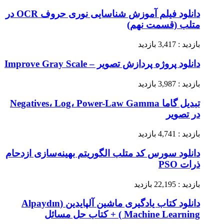
دانلود فیلم آموزش شناسایی نوری حروف OCR در
متلب (قسمت نهم)
بازدید : 3,417 بازدید
دانلود پروژه پردازش تصویر – Improve Gray Scale
بازدید : 3,987 بازدید
تبدیل گاما Negatives، Log، Power-Law Gamma
در تصویر
بازدید : 4,741 بازدید
دانلود سورس کد متلب الگوریتم بهینه‌سازی ازدحام
ذرات PSO
بازدید : 22,195 بازدید
دانلود کتاب یادگیری ماشین آلپایدین (Alpaydın
Machine Learning ) + کتاب حل مسائل