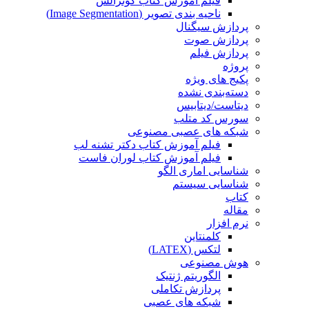
فیلم آموزش کتاب گونزالس
ناحیه بندی تصویر (Image Segmentation)
پردازش سیگنال
پردازش صوت
پردازش فیلم
پروژه
پکیج های ویژه
دسته‌بندی نشده
دیتاست/دیتابیس
سورس کد متلب
شبکه های عصبی مصنوعی
فیلم آموزش کتاب دکتر تشنه لب
فیلم آموزش کتاب لوران فاست
شناسایی اماری الگو
شناسایی سیستم
کتاب
مقاله
نرم افزار
کلمنتاین
لتکس (LATEX)
هوش مصنوعی
الگوریتم ژنتیک
پردازش تکاملی
شبکه های عصبی