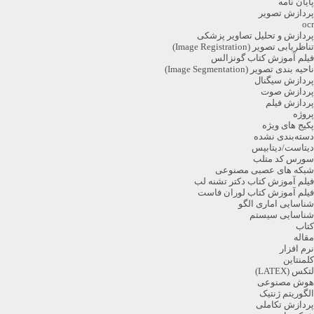
پایان نامه
پردازش تصویر
ocr
پردازش و تحلیل تصاویر پزشکی
تناظریابی تصویر (Image Registration)
فیلم آموزش کتاب گونزالس
ناحیه بندی تصویر (Image Segmentation)
پردازش سیگنال
پردازش صوت
پردازش فیلم
پروژه
پکیج های ویژه
دسته‌بندی نشده
دیتاست/دیتابیس
سورس کد متلب
شبکه های عصبی مصنوعی
فیلم آموزش کتاب دکتر تشنه لب
فیلم آموزش کتاب لوران فاست
شناسایی اماری الگو
شناسایی سیستم
کتاب
مقاله
نرم افزار
کلمنتاین
لتکس (LATEX)
هوش مصنوعی
الگوریتم ژنتیک
پردازش تکاملی