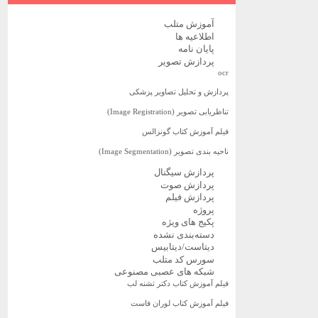
آموزش متلب
اطلاعیه ها
پایان نامه
پردازش تصویر
ocr
پردازش و تحلیل تصاویر پزشکی
تناظریابی تصویر (Image Registration)
فیلم آموزش کتاب گونزالس
ناحیه بندی تصویر (Image Segmentation)
پردازش سیگنال
پردازش صوت
پردازش فیلم
پروژه
پکیج های ویژه
دسته‌بندی نشده
دیتاست/دیتابیس
سورس کد متلب
شبکه های عصبی مصنوعی
فیلم آموزش کتاب دکتر تشنه لب
فیلم آموزش کتاب لوران فاست