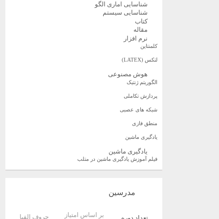
شناسایی اماری الگو
شناسایی سیستم
کتاب
مقاله
نرم افزار
کلمنتاین
لتکس (LATEX)
هوش مصنوعی
الگوریتم ژنتیک
پردازش تکاملی
شبکه های عصبی
منطق فازی
یادگیری ماشین
یادگیری ماشین
فیلم آموزش یادگیری ماشین در متلب
مدرسین
بر اساس امتیاز
حروف الفبا
تعداد دوره