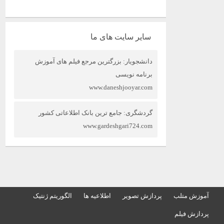
سایر سایت های ما
دانشجویار: بزرگترین مرجع فیلم های آموزش
برنامه نویسی
www.daneshjooyar.com
گردشگری: جامع ترین بانک اطلاعاتی کشور
www.gardeshgari724.com
آموزش متلب
پردازش تصویر
اطلاعیه ها
الگوریتم ژنتیک
پردازش فیلم