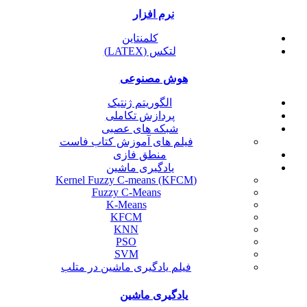
نرم افزار
کلمنتاین
لتکس (LATEX)
هوش مصنوعی
الگوریتم ژنتیک
پردازش تکاملی
شبکه های عصبی
فیلم های آموزش کتاب فاست
منطق فازی
یادگیری ماشین
(Kernel Fuzzy C-means (KFCM
Fuzzy C-Means
K-Means
KFCM
KNN
PSO
SVM
فیلم یادگیری ماشین در متلب
یادگیری ماشین