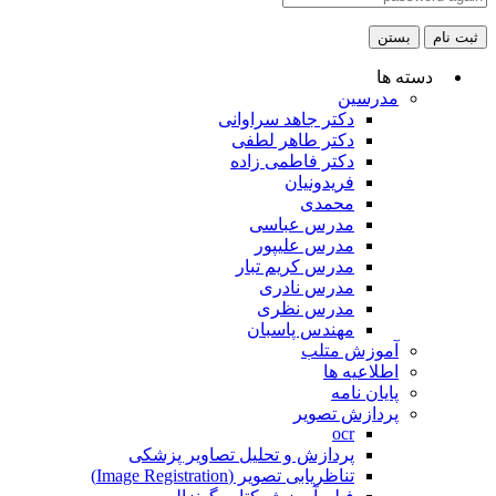
ثبت نام
بستن
دسته ها
مدرسین
دکتر جاهد سراوانی
دکتر طاهر لطفی
دکتر فاطمی زاده
فریدونیان
محمدی
مدرس عباسی
مدرس علیپور
مدرس کریم تبار
مدرس نادری
مدرس نظری
مهندس پاسبان
آموزش متلب
اطلاعیه ها
پایان نامه
پردازش تصویر
ocr
پردازش و تحلیل تصاویر پزشکی
تناظریابی تصویر (Image Registration)