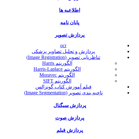
اطلاعیه ها
پایان نامه
پردازش تصویر
ocr
پردازش و تحلیل تصاویر پزشکی
تناظریابی تصویر (Image Registration)
الگوریتم Harris
الگوریتم Harris-Laplace
الگوریتم Moravec
الگوریتم SIFT
فیلم آموزش کتاب گونزالس
ناحیه بندی تصویر (Image Segmentation)
پردازش سیگنال
پردازش صوت
پردازش فیلم