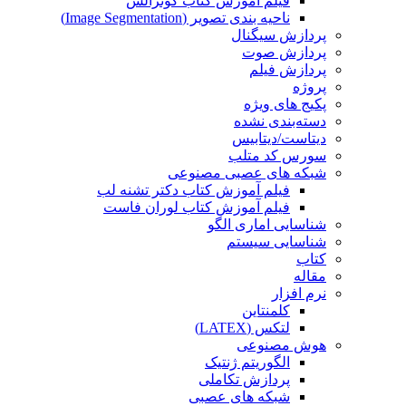
فیلم آموزش کتاب گونزالس
ناحیه بندی تصویر (Image Segmentation)
پردازش سیگنال
پردازش صوت
پردازش فیلم
پروژه
پکیج های ویژه
دسته‌بندی نشده
دیتاست/دیتابیس
سورس کد متلب
شبکه های عصبی مصنوعی
فیلم آموزش کتاب دکتر تشنه لب
فیلم آموزش کتاب لوران فاست
شناسایی اماری الگو
شناسایی سیستم
کتاب
مقاله
نرم افزار
کلمنتاین
لتکس (LATEX)
هوش مصنوعی
الگوریتم ژنتیک
پردازش تکاملی
شبکه های عصبی