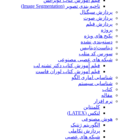
فیلم آموزش کتاب گونزالس
ناحیه بندی تصویر (Image Segmentation)
پردازش سیگنال
پردازش صوت
پردازش فیلم
پروژه
پکیج های ویژه
دسته‌بندی نشده
دیتاست/دیتابیس
سورس کد متلب
شبکه های عصبی مصنوعی
فیلم آموزش کتاب دکتر تشنه لب
فیلم آموزش کتاب لوران فاست
شناسایی اماری الگو
شناسایی سیستم
کتاب
مقاله
نرم افزار
کلمنتاین
لتکس (LATEX)
هوش مصنوعی
الگوریتم ژنتیک
پردازش تکاملی
شبکه های عصبی