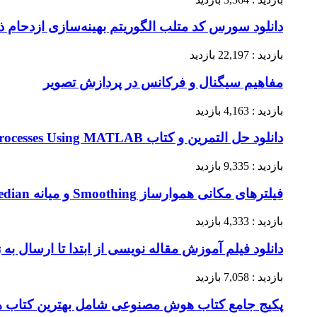
دانلود سورس کد متلب الگوریتم بهینه‌سازی ازدحام ذرات
بازدید : 22,197 بازدید
مفاهیم سیگنال و فرکانس در پردازش تصویر
بازدید : 4,163 بازدید
دانلود حل التمرین و کتاب Intuitive Probability and Random Processes Using MATLAB
بازدید : 9,335 بازدید
فیلترهای مکانی هموارساز Smoothing و میانه Median در پردازش تصویر گنزالس
بازدید : 4,333 بازدید
دانلود فیلم آموزش مقاله نویسی از ابتدا تا ارسال به ژورنال ISI – 
بازدید : 7,058 بازدید
پکیج جامع کتاب هوش مصنوعی شامل بهترین کتاب