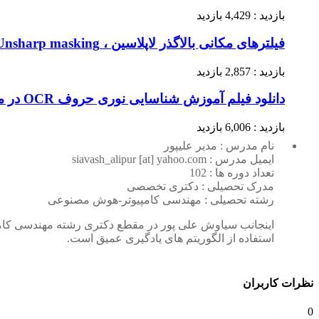
بازدید : 4,429 بازدید
فیلترهای مکانی بالاگذر لاپلاسین ، Unsharp masking و High boost در تصویر
بازدید : 2,857 بازدید
دانلود فیلم آموزش شناسایی نوری حروف OCR در متلب (قسمت سوم)
بازدید : 6,006 بازدید
نام مدرس : مدیر علیپور
ایمیل مدرس : siavash_alipur [at] yahoo.com
تعداد دوره ها : 102
مدرک تحصیلی : دکتری تخصصی
رشته تحصیلی : مهندسی کامپیوتر-هوش مصنوعی
اینجانب سیاوش علی پور در مقطع دکتری رشته مهندسی کامپی
استفاده از الگوریتم های یادگیری عمیق است.
نظرات کاربران
0