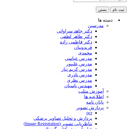
ثبت نام
بستن
دسته ها
مدرسین
دکتر جاهد سراوانی
دکتر طاهر لطفی
دکتر فاطمی زاده
فریدونیان
محمدی
مدرس عباسی
مدرس علیپور
مدرس کریم تبار
مدرس نادری
مدرس نظری
مهندس پاسبان
آموزش متلب
اطلاعیه ها
پایان نامه
پردازش تصویر
ocr
پردازش و تحلیل تصاویر پزشکی
تناظریابی تصویر (Image Registration)