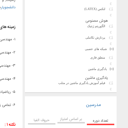
ژنتیک, و 
دانشجویار
م
لتکس (LATEX)
هوش مصنوعی
زمینه های
الگوریتم ژنتیک
پردازش تکاملی
۱- مهندسی کامپیوتر(پردازش تصویر – پردازش صوت – پردازش فیلم – شبکه های عصبی – فازی- ژنتیک – داده کاوی – یادگیری ماشین و …)
[+]
شبکه های عصبی
۲- مهندسی برق(تمامی زمینه ها)
منطق فازی
۳- مهندسی مکانیک( تمامی زمینه ها)
[+]
یادگیری ماشین
یادگیری ماشین
۴- مهندسی شیمی
فیلم آموزش یادگیری ماشین در متلب
۵- ریاضیات کاربردی
مدرسین
۶- تمامی زمینه های مرتبط با رشته های مهندسی و هوش مصنوعی
بر اساس امتیاز
حروف الفبا
تعداد دوره
نکته ۱ :