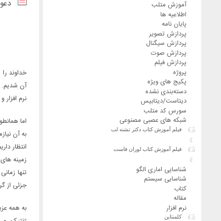
دعوت
آموزش متلب
اطلاعیه ها
پایان نامه
پردازش تصویر
پردازش سیگنال
پردازش صوت
پردازش فیلم
پروژه
خداوند را 
پکیج های ویژه
آن شدیم. ک
دسته‌بندی نشده
نرم افزار و
دیتاست/دیتابیس
سورس کد متلب
شبکه های عصبی مصنوعی
اما همانطو
فیلم آموزش کتاب دکتر تشنه لب
به آن نیا
انتظار دار
فیلم آموزش کتاب لوران فاست
زمینه های 
شناسایی اماری الگو
تنها زمانی
شناسایی سیستم
جزئی از گر
کتاب
مقاله
نرم افزار
به همه عزی
کلمنتاین