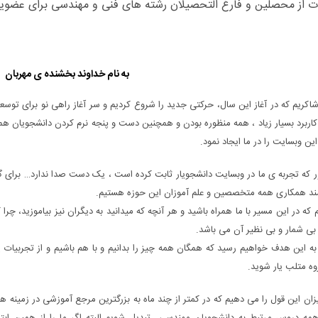
 از محصلین و فارغ التحصیلان رشته های فنی و مهندسی برای عضویت
به نام خداوند بخشنده ی مهربان
شاکریم که در آغاز این سال، حرکتی جدید را شروع کردیم و سر آغاز راهی نو برای توسعه
اربرد بسیار زیاد ، همه منظوره بودن و همچنین دست و پنجه نرم کردن دانشجویان ه
 این وبسایت را در ما ایجاد نمود.
ر که تجربه ی ما در وبسایت دانشجویار ثابت کرده است ، یک دست صدا ندارد… برای گست
زمند همکاری همه متخصصین و علم آموزان این حوزه هستیم.
یم که در این مسیر با ما همراه باشید و هر آنچه که میدانید به دیگران نیز بیاموزید، 
بی شمار و بی نظیر آن می باشد.
 به این هدف خواهیم رسید که همگان همه چیز را بدانیم و با هم باشیم و از تجربیات 
وه متلب یار شوید.
زان این قول را می دهیم که در کمتر از چند ماه به بزرگترین مرجع آموزشی در زمین