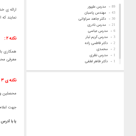
مدرس علیپور
89
ارائه ی خد
مهندس پاسبان
43
نمایند که 
دکتر جاهد سراوانی
30
مدرس نادری
21
مدرس عباسی
6
مدرس کریم تبار
3
نکته ۲ :
دکتر فاطمی زاده
2
محمدی
2
همکاری با 
مدرس نظری
1
معرفی محیط
دکتر طاهر لطفی
1
فریدونیان
1
نکته ی ۳ :
محصلین و ف
جهت اعلام 
یا با آدرس