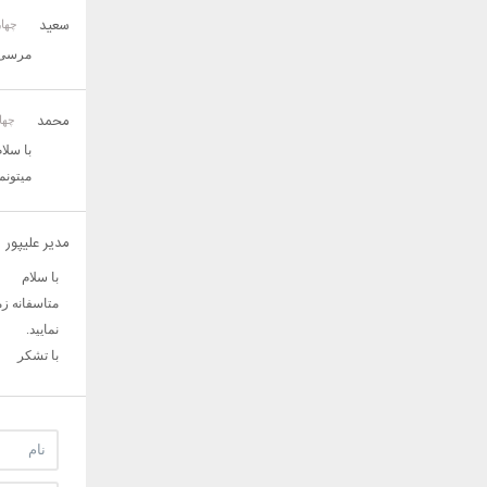
سعید
چهارشنبه 5 
مرسی 
محمد
چهارشنبه 2
با سلا
میتونم,entity FrameWork, ASP , HTML ,CSS ,JQuery,bootStrap رو تدریس بدم اگر امکان تدریس هست به بنده ایمیل بزنید تا همکار
مدیر علیپور
با سلام
متاسفانه زم
نمایید.
با تشکر