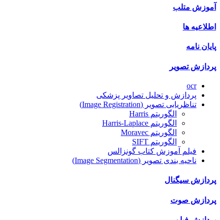
آموزش متلب
اطلاعیه ها
پایان نامه
پردازش تصویر
ocr
پردازش و تحلیل تصاویر پزشکی
تناظریابی تصویر (Image Registration)
الگوریتم Harris
الگوریتم Harris-Laplace
الگوریتم Moravec
الگوریتم SIFT
فیلم آموزش کتاب گونزالس
ناحیه بندی تصویر (Image Segmentation)
پردازش سیگنال
پردازش صوت
پردازش فیلم