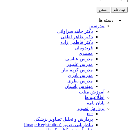
ثبت نام
بستن
دسته ها
مدرسین
دکتر جاهد سراوانی
دکتر طاهر لطفی
دکتر فاطمی زاده
فریدونیان
محمدی
مدرس عباسی
مدرس علیپور
مدرس کریم تبار
مدرس نادری
مدرس نظری
مهندس پاسبان
آموزش متلب
اطلاعیه ها
پایان نامه
پردازش تصویر
ocr
پردازش و تحلیل تصاویر پزشکی
تناظریابی تصویر (Image Registration)