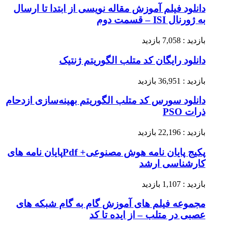
دانلود فیلم آموزش مقاله نویسی از ابتدا تا ارسال
به ژورنال ISI – قسمت دوم
بازدید : 7,058 بازدید
دانلود رایگان کد متلب الگوریتم ژنتیک
بازدید : 36,951 بازدید
دانلود سورس کد متلب الگوریتم بهینه‌سازی ازدحام
ذرات PSO
بازدید : 22,196 بازدید
پکیج پایان نامه هوش مصنوعی+ Pdfپایان نامه های
کارشناسی ارشد
بازدید : 1,107 بازدید
مجموعه فیلم های آموزش گام به گام شبکه های
عصبی در متلب – از ایده تا کد