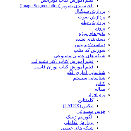
فیلم آموزش کتاب گونزالس
ناحیه بندی تصویر (Image Segmentation)
پردازش سیگنال
پردازش صوت
پردازش فیلم
پروژه
پکیج های ویژه
دسته‌بندی نشده
دیتاست/دیتابیس
سورس کد متلب
شبکه های عصبی مصنوعی
فیلم آموزش کتاب دکتر تشنه لب
فیلم آموزش کتاب لوران فاست
شناسایی اماری الگو
شناسایی سیستم
کتاب
مقاله
نرم افزار
کلمنتاین
لتکس (LATEX)
هوش مصنوعی
الگوریتم ژنتیک
پردازش تکاملی
شبکه های عصبی