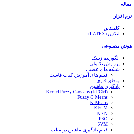
مقاله
نرم افزار
کلمنتاین
لتکس (LATEX)
هوش مصنوعی
الگوریتم ژنتیک
پردازش تکاملی
شبکه های عصبی
فیلم های آموزش کتاب فاست
منطق فازی
یادگیری ماشین
(Kernel Fuzzy C-means (KFCM
Fuzzy C-Means
K-Means
KFCM
KNN
PSO
SVM
فیلم یادگیری ماشین در متلب