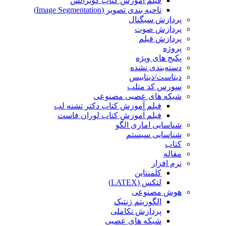
فیلم آموزش کتاب گونزالس
ناحیه بندی تصویر (Image Segmentation)
پردازش سیگنال
پردازش صوت
پردازش فیلم
پروژه
پکیج های ویژه
دسته‌بندی نشده
دیتاست/دیتابیس
سورس کد متلب
شبکه های عصبی مصنوعی
فیلم آموزش کتاب دکتر تشنه لب
فیلم آموزش کتاب لوران فاست
شناسایی اماری الگو
شناسایی سیستم
کتاب
مقاله
نرم افزار
کلمنتاین
لتکس (LATEX)
هوش مصنوعی
الگوریتم ژنتیک
پردازش تکاملی
شبکه های عصبی