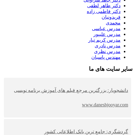
دکتر طاهر لطفی
دکتر فاطمی زاده
فریدونیان
محمدی
مدرس عباسی
مدرس علیپور
مدرس کریم تبار
مدرس نادری
مدرس نظری
مهندس پاسبان
سایر سایت های ما
دانشجویار: بزرگترین مرجع فیلم های آموزش برنامه نویسی
www.daneshjooyar.com
گردشگری: جامع ترین بانک اطلاعاتی کشور