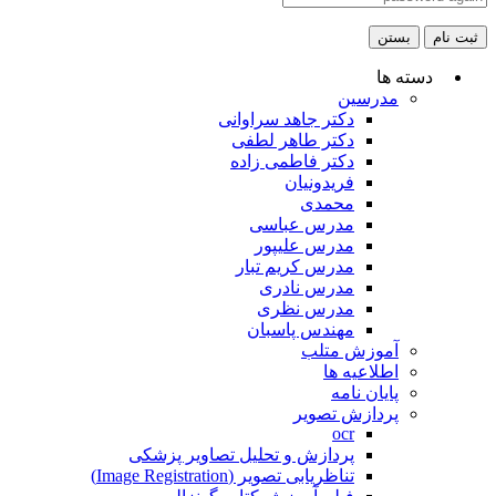
ثبت نام
بستن
دسته ها
مدرسین
دکتر جاهد سراوانی
دکتر طاهر لطفی
دکتر فاطمی زاده
فریدونیان
محمدی
مدرس عباسی
مدرس علیپور
مدرس کریم تبار
مدرس نادری
مدرس نظری
مهندس پاسبان
آموزش متلب
اطلاعیه ها
پایان نامه
پردازش تصویر
ocr
پردازش و تحلیل تصاویر پزشکی
تناظریابی تصویر (Image Registration)