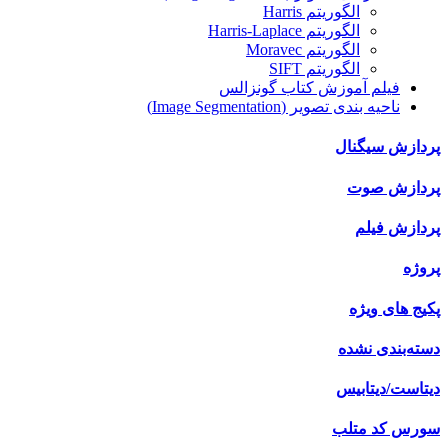
الگوریتم Harris
الگوریتم Harris-Laplace
الگوریتم Moravec
الگوریتم SIFT
فیلم آموزش کتاب گونزالس
ناحیه بندی تصویر (Image Segmentation)
پردازش سیگنال
پردازش صوت
پردازش فیلم
پروژه
پکیج های ویژه
دسته‌بندی نشده
دیتاست/دیتابیس
سورس کد متلب