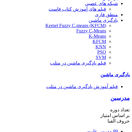
شبکه های عصبی
فیلم های آموزش کتاب فاست
منطق فازی
یادگیری ماشین
(Kernel Fuzzy C-means (KFCM
Fuzzy C-Means
K-Means
KFCM
KNN
PSO
SVM
فیلم یادگیری ماشین در متلب
یادگیری ماشین
فیلم آموزش یادگیری ماشین در متلب
مدرسین
تعداد دوره
بر اساس امتیاز
حروف الفبا
89
مدرس علیپور