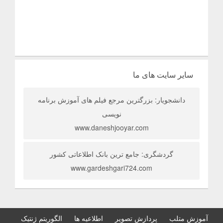
سایر سایت های ما
دانشجویار: بزرگترین مرجع فیلم های آموزش برنامه
نویسی
www.daneshjooyar.com
گردشگری: جامع ترین بانک اطلاعاتی کشور
www.gardeshgari724.com
آموزش متلب
پردازش تصویر
اطلاعیه ها
الگوریتم ژنتیک