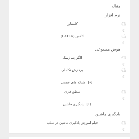
مقاله
نرم افزار
کلمنتاین
لتکس (LATEX)
هوش مصنوعی
الگوریتم ژنتیک
پردازش تکاملی
[+]
شبکه های عصبی
منطق فازی
[+]
یادگیری ماشین
یادگیری ماشین
فیلم آموزش یادگیری ماشین در متلب