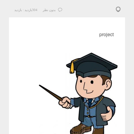
بدون نظر
304
بازدید :
بازدید
project