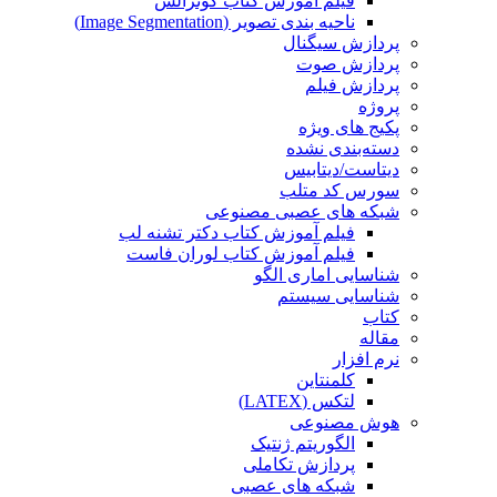
فیلم آموزش کتاب گونزالس
ناحیه بندی تصویر (Image Segmentation)
پردازش سیگنال
پردازش صوت
پردازش فیلم
پروژه
پکیج های ویژه
دسته‌بندی نشده
دیتاست/دیتابیس
سورس کد متلب
شبکه های عصبی مصنوعی
فیلم آموزش کتاب دکتر تشنه لب
فیلم آموزش کتاب لوران فاست
شناسایی اماری الگو
شناسایی سیستم
کتاب
مقاله
نرم افزار
کلمنتاین
لتکس (LATEX)
هوش مصنوعی
الگوریتم ژنتیک
پردازش تکاملی
شبکه های عصبی