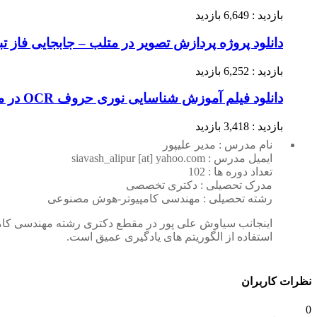
بازدید : 6,649 بازدید
دانلود پروژه پردازش تصویر در متلب – جابجایی فاز تب
بازدید : 6,252 بازدید
دانلود فیلم آموزش شناسایی نوری حروف OCR در متلب (قسمت نهم)
بازدید : 3,418 بازدید
نام مدرس : مدیر علیپور
ایمیل مدرس : siavash_alipur [at] yahoo.com
تعداد دوره ها : 102
مدرک تحصیلی : دکتری تخصصی
رشته تحصیلی : مهندسی کامپیوتر-هوش مصنوعی
اینجانب سیاوش علی پور در مقطع دکتری رشته مهندسی کامپی
استفاده از الگوریتم های یادگیری عمیق است.
نظرات کاربران
0