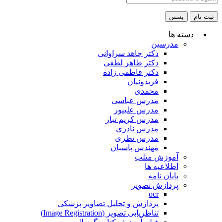
ثبت نام
بستن
دسته ها
مدرسین
دکتر جاهد سراوانی
دکتر طاهر لطفی
دکتر فاطمی زاده
فریدونیان
محمدی
مدرس عباسی
مدرس علیپور
مدرس کریم تبار
مدرس نادری
مدرس نظری
مهندس پاسبان
آموزش متلب
اطلاعیه ها
پایان نامه
پردازش تصویر
ocr
پردازش و تحلیل تصاویر پزشکی
تناظریابی تصویر (Image Registration)