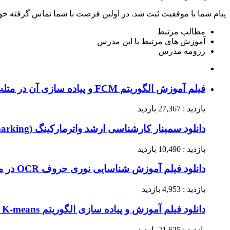
پیام شما با موفقیت ثبت شد. در اولین فرصت با شما تماس گرفته خو
مطالب مرتبط
آموزش های مرتبط با این مدرس
رزومه مدرس
فیلم آموزش الگوریتم FCM و پیاده سازی آن در متلب
بازدید : 27,367 بازدید
دانلود سمینار کارشناسی ارشد واترمارکینگ (Watermarking)
بازدید : 10,490 بازدید
دانلود فیلم آموزش شناسایی نوری حروف OCR در متلب (قسمت ششم)
بازدید : 4,953 بازدید
دانلود فیلم آموزش و پیاده سازی الگوریتم K-means در متلب
بازدید : 21,625 بازدید