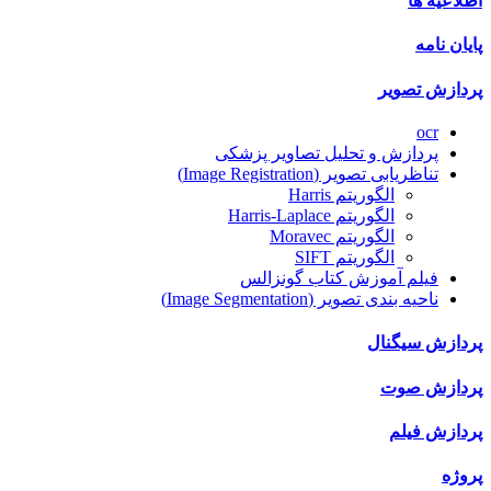
اطلاعیه ها
پایان نامه
پردازش تصویر
ocr
پردازش و تحلیل تصاویر پزشکی
تناظریابی تصویر (Image Registration)
الگوریتم Harris
الگوریتم Harris-Laplace
الگوریتم Moravec
الگوریتم SIFT
فیلم آموزش کتاب گونزالس
ناحیه بندی تصویر (Image Segmentation)
پردازش سیگنال
پردازش صوت
پردازش فیلم
پروژه