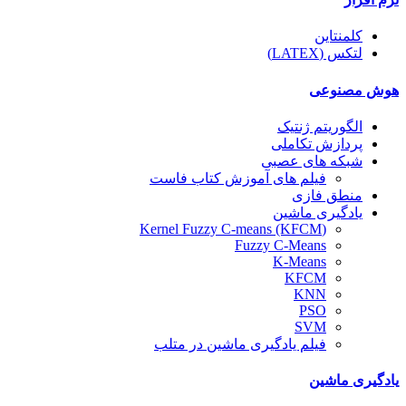
کلمنتاین
لتکس (LATEX)
هوش مصنوعی
الگوریتم ژنتیک
پردازش تکاملی
شبکه های عصبی
فیلم های آموزش کتاب فاست
منطق فازی
یادگیری ماشین
(Kernel Fuzzy C-means (KFCM
Fuzzy C-Means
K-Means
KFCM
KNN
PSO
SVM
فیلم یادگیری ماشین در متلب
یادگیری ماشین