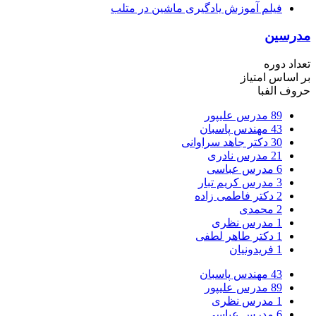
فیلم آموزش یادگیری ماشین در متلب
مدرسین
تعداد دوره
بر اساس امتیاز
حروف الفبا
89
مدرس علیپور
43
مهندس پاسبان
30
دکتر جاهد سراوانی
21
مدرس نادری
6
مدرس عباسی
3
مدرس کریم تبار
2
دکتر فاطمی زاده
2
محمدی
1
مدرس نظری
1
دکتر طاهر لطفی
1
فریدونیان
43
مهندس پاسبان
89
مدرس علیپور
1
مدرس نظری
6
مدرس عباسی