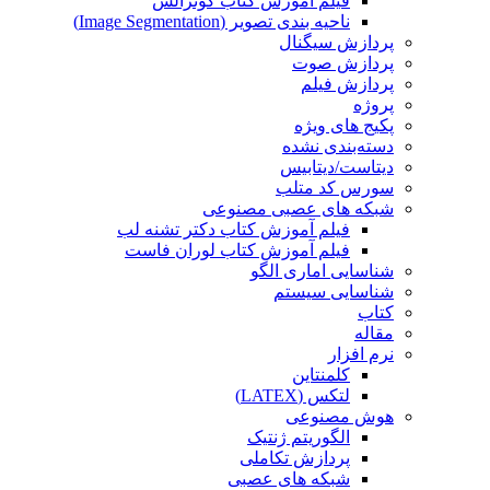
فیلم آموزش کتاب گونزالس
ناحیه بندی تصویر (Image Segmentation)
پردازش سیگنال
پردازش صوت
پردازش فیلم
پروژه
پکیج های ویژه
دسته‌بندی نشده
دیتاست/دیتابیس
سورس کد متلب
شبکه های عصبی مصنوعی
فیلم آموزش کتاب دکتر تشنه لب
فیلم آموزش کتاب لوران فاست
شناسایی اماری الگو
شناسایی سیستم
کتاب
مقاله
نرم افزار
کلمنتاین
لتکس (LATEX)
هوش مصنوعی
الگوریتم ژنتیک
پردازش تکاملی
شبکه های عصبی