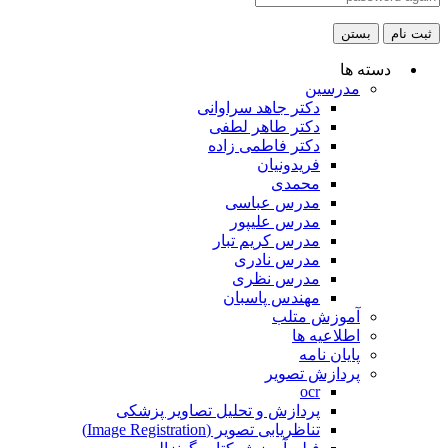
ثبت نام
بستن
دسته ها
مدرسین
دکتر جاهد سراوانی
دکتر طاهر لطفی
دکتر فاطمی زاده
فریدونیان
محمدی
مدرس عباسی
مدرس علیپور
مدرس کریم تبار
مدرس نادری
مدرس نظری
مهندس پاسبان
آموزش متلب
اطلاعیه ها
پایان نامه
پردازش تصویر
ocr
پردازش و تحلیل تصاویر پزشکی
تناظریابی تصویر (Image Registration)