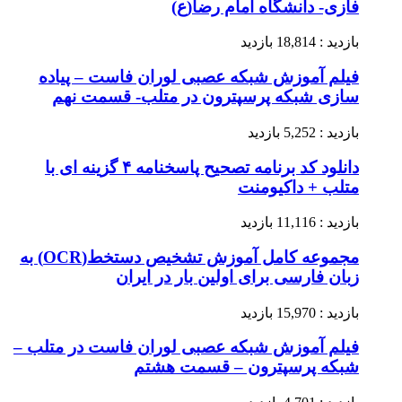
فازی- دانشگاه امام رضا(ع)
بازدید : 18,814 بازدید
فیلم آموزش شبکه عصبی لوران فاست – پیاده
سازی شبکه پرسپترون در متلب- قسمت نهم
بازدید : 5,252 بازدید
دانلود کد برنامه تصحیح پاسخنامه ۴ گزینه ای با
متلب + داکیومنت
بازدید : 11,116 بازدید
مجموعه کامل آموزش تشخیص دستخط(OCR) به
زبان فارسی برای اولین بار در ایران
بازدید : 15,970 بازدید
فیلم آموزش شبکه عصبی لوران فاست در متلب –
شبکه پرسپترون – قسمت هشتم