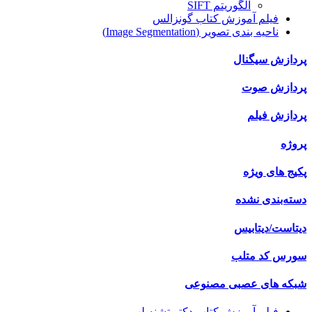
الگوریتم SIFT
فیلم آموزش کتاب گونزالس
ناحیه بندی تصویر (Image Segmentation)
پردازش سیگنال
پردازش صوت
پردازش فیلم
پروژه
پکیج های ویژه
دسته‌بندی نشده
دیتاست/دیتابیس
سورس کد متلب
شبکه های عصبی مصنوعی
فیلم آموزش کتاب دکتر تشنه لب