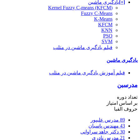
[+]
یادگیری ماشین
(Kernel Fuzzy C-means (KFCM
Fuzzy C-Means
K-Means
KFCM
KNN
PSO
SVM
فیلم یادگیری ماشین در متلب
یادگیری ماشین
فیلم آموزش یادگیری ماشین در متلب
مدرسین
تعداد دوره
بر اساس امتیاز
حروف الفبا
89
مدرس علیپور
43
مهندس پاسبان
30
دکتر جاهد سراوانی
21
مدرس نادری