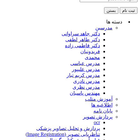
ثبت نام
بستن
دسته ها
مدرسین
دکتر جاهد سراوانی
دکتر طاهر لطفی
دکتر فاطمی زاده
فریدونیان
محمدی
مدرس عباسی
مدرس علیپور
مدرس کریم تبار
مدرس نادری
مدرس نظری
مهندس پاسبان
آموزش متلب
اطلاعیه ها
پایان نامه
پردازش تصویر
ocr
پردازش و تحلیل تصاویر پزشکی
تناظریابی تصویر (Image Registration)