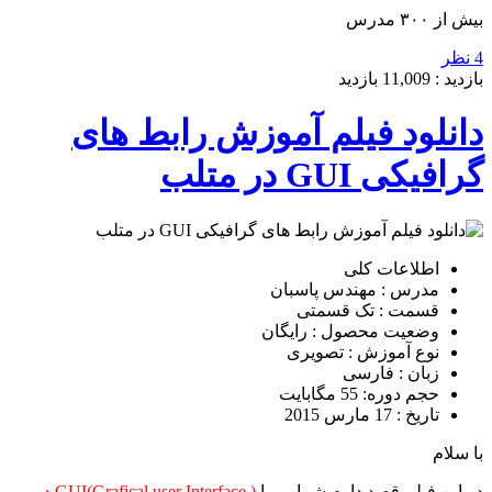
بیش از ۳۰۰ مدرس
4 نظر
بازدید :
11,009
بازدید
دانلود فیلم آموزش رابط های
گرافیکی GUI در متلب
اطلاعات کلی
مدرس : مهندس پاسبان
قسمت : تک قسمتی
وضعیت محصول : رایگان
نوع آموزش : تصویری
زبان : فارسی
حجم دوره: 55 مگابایت
تاریخ : 17 مارس 2015
با سلام
در این فیلم قصد دارم شما رو با
GUI(Grafical user Interface ) در