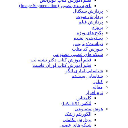
فیلم آموزش کتاب گونزالس
ناحیه بندی تصویر (Image Segmentation)
پردازش سیگنال
پردازش صوت
پردازش فیلم
پروژه
پکیج های ویژه
دسته‌بندی نشده
دیتاست/دیتابیس
سورس کد متلب
شبکه های عصبی مصنوعی
فیلم آموزش کتاب دکتر تشنه لب
فیلم آموزش کتاب لوران فاست
شناسایی اماری الگو
شناسایی سیستم
کتاب
مقاله
نرم افزار
کلمنتاین
لتکس (LATEX)
هوش مصنوعی
الگوریتم ژنتیک
پردازش تکاملی
شبکه های عصبی