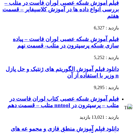
فیلم اموزش شبکه عصبی لوران فاست در متلب –
بررسی انواع داده ها در آموزش کلاسیفایر – قسمت
هفتم
بازدید : 6,327
فیلم آموزش شبکه عصبی لوران فاست – پیاده
سازی شبکه پرسپترون در متلب- قسمت نهم
بازدید : 5,252
دانلود فیلم آموزش الگوریتم های ژنتیک و حل پازل
n وزیر با استفاده از آن
بازدید : 9,295
فیلم آموزش شبکه عصبی کتاب لوران فاست در
متلب – پرسپترون در nntool متلب – قسمت دهم
Title
بازدید : 13,021 بازدید
دانلود فیلم آموزش منطق فازی و مجمو عه های