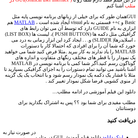
متلب
آشنا کنم
GUIهمان طور که برای خیلی از زبانهای برنامه نویسی پایه مثل
Basic و c++ قسمتی به نام visual ایجاد شده است ،
MATLAB
هم
ابزاری به نام GUIDE دارد که توسط آن می توان رابط های
گرافیکی مثل دکمه ها (PUSH BUTTON )، لیست ها (LIST BOX)
، اسلایدرها( SLIDER) و. . . ایجاد کرد این ابزار زمانی به درد می
خورد که شما آن را برای افرادی که احتمالا کار با دستورات
MATLAB را یاد ندارند به کار ببرید .مثلا فرض کنید شما می خواهید
یک نمودار را با قطر های مختلف رنگهای متفاوت و اندازه های
گوناگون رسم کنید.اگر شما کمی با برنامه نویسی در MATLAB
آشنا باشید می توانید تمام دستورات را به اجزای گرافیکی بسپارید تا
مثلا با فشار یک دکمه یک نمودار رسم شود و با انتخاب یک یک گزینه
از منوی کشویی فرضا شکل نمودار تغییر کند .
دانلود این فیلم آموزشی در ادامه مطلب…
مطلب مفیدی برای شما بود ؟؟ پس به اشتراک بگذارید برای
دوستانتان
دریافت کنید
در صورت نیاز به
لینک دانلود
دانلود فیلم آموزش GUI در متلب