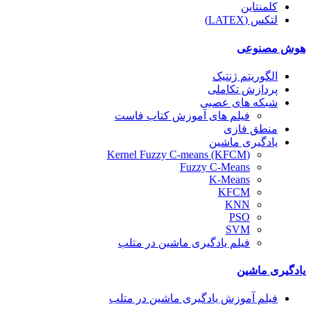
کلمنتاین
لتکس (LATEX)
هوش مصنوعی
الگوریتم ژنتیک
پردازش تکاملی
شبکه های عصبی
فیلم های آموزش کتاب فاست
منطق فازی
یادگیری ماشین
(Kernel Fuzzy C-means (KFCM
Fuzzy C-Means
K-Means
KFCM
KNN
PSO
SVM
فیلم یادگیری ماشین در متلب
یادگیری ماشین
فیلم آموزش یادگیری ماشین در متلب