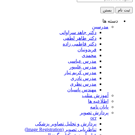
ثبت نام
بستن
دسته ها
مدرسین
دکتر جاهد سراوانی
دکتر طاهر لطفی
دکتر فاطمی زاده
فریدونیان
محمدی
مدرس عباسی
مدرس علیپور
مدرس کریم تبار
مدرس نادری
مدرس نظری
مهندس پاسبان
آموزش متلب
اطلاعیه ها
پایان نامه
پردازش تصویر
ocr
پردازش و تحلیل تصاویر پزشکی
تناظریابی تصویر (Image Registration)