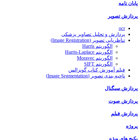
پایان نامه
پردازش تصویر
ocr
پردازش و تحلیل تصاویر پزشکی
تناظریابی تصویر (Image Registration)
الگوریتم Harris
الگوریتم Harris-Laplace
الگوریتم Moravec
الگوریتم SIFT
فیلم آموزش کتاب گونزالس
ناحیه بندی تصویر (Image Segmentation)
پردازش سیگنال
پردازش صوت
پردازش فیلم
پروژه
پکیج های ویژه