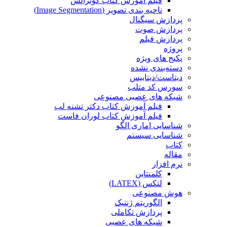
فیلم آموزش کتاب گونزالس
ناحیه بندی تصویر (Image Segmentation)
پردازش سیگنال
پردازش صوت
پردازش فیلم
پروژه
پکیج های ویژه
دسته‌بندی نشده
دیتاست/دیتابیس
سورس کد متلب
شبکه های عصبی مصنوعی
فیلم آموزش کتاب دکتر تشنه لب
فیلم آموزش کتاب لوران فاست
شناسایی اماری الگو
شناسایی سیستم
کتاب
مقاله
نرم افزار
کلمنتاین
لتکس (LATEX)
هوش مصنوعی
الگوریتم ژنتیک
پردازش تکاملی
شبکه های عصبی