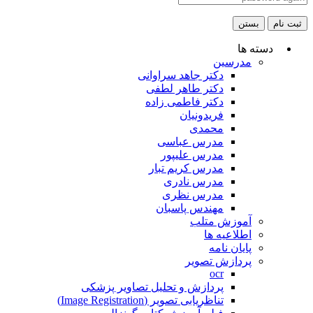
ثبت نام
بستن
دسته ها
مدرسین
دکتر جاهد سراوانی
دکتر طاهر لطفی
دکتر فاطمی زاده
فریدونیان
محمدی
مدرس عباسی
مدرس علیپور
مدرس کریم تبار
مدرس نادری
مدرس نظری
مهندس پاسبان
آموزش متلب
اطلاعیه ها
پایان نامه
پردازش تصویر
ocr
پردازش و تحلیل تصاویر پزشکی
تناظریابی تصویر (Image Registration)