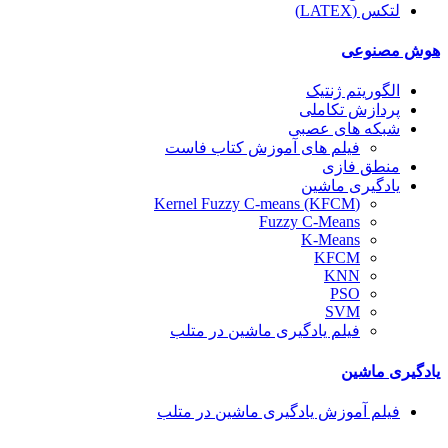
لتکس (LATEX)
هوش مصنوعی
الگوریتم ژنتیک
پردازش تکاملی
شبکه های عصبی
فیلم های آموزش کتاب فاست
منطق فازی
یادگیری ماشین
(Kernel Fuzzy C-means (KFCM
Fuzzy C-Means
K-Means
KFCM
KNN
PSO
SVM
فیلم یادگیری ماشین در متلب
یادگیری ماشین
فیلم آموزش یادگیری ماشین در متلب