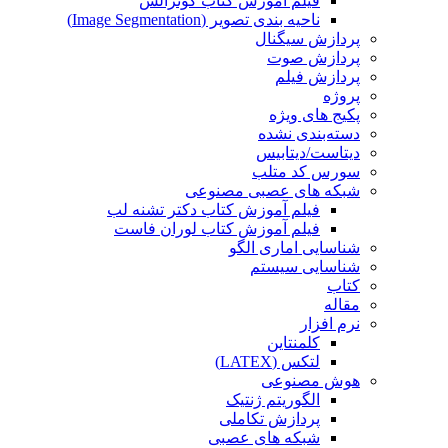
فیلم آموزش کتاب گونزالس
ناحیه بندی تصویر (Image Segmentation)
پردازش سیگنال
پردازش صوت
پردازش فیلم
پروژه
پکیج های ویژه
دسته‌بندی نشده
دیتاست/دیتابیس
سورس کد متلب
شبکه های عصبی مصنوعی
فیلم آموزش کتاب دکتر تشنه لب
فیلم آموزش کتاب لوران فاست
شناسایی اماری الگو
شناسایی سیستم
کتاب
مقاله
نرم افزار
کلمنتاین
لتکس (LATEX)
هوش مصنوعی
الگوریتم ژنتیک
پردازش تکاملی
شبکه های عصبی