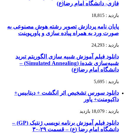
فازی- دانشگاه امام رضا(ع)
بازدید : 18,815
پایان نامه پردازش تصویر رشته هوش مصنوعی به
صورت ورد به همراه پیاده سازی و پاورپوینت
بازدید : 24,293
دانلود فیلم آموزش شبیه سازی الگوریتم تبرید
شبیه‌سازی شدهSimulated Annealing) i) –
دانشگاه امام رضا(ع)
بازدید : 5,695
دانلود سورس تشخیص اثر انگشت + دیتابیس+
داکیومنت+ پاور
بازدید : 18,079 بازدید
دانلود فیلم آموزش برنامه نویسی ژنتیک (GP) –
دانشگاه امام رضا (ع) – قسمت ۲۹-۳۰