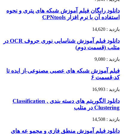
دانلود رایگان فیلم آموزش شبکه های پتری و نحوه
استفاده آن با نرم افزار CPNtools
بازدید : 14,620
دانلود فیلم آموزش شناسایی نوری حروف OCR در
متلب (قسمت دوم)
بازدید : 9,080
فیلم آموزش شبکه های عصبی مصنوعی-از ایده تا
کد-قسمت ۶
بازدید : 16,993
دانلود الگوریتم های دسته بندی Classification ,
Clustering در متلب
بازدید : 14,508
دانلود فیلم آموزش منطق فازی و مجمو عه های