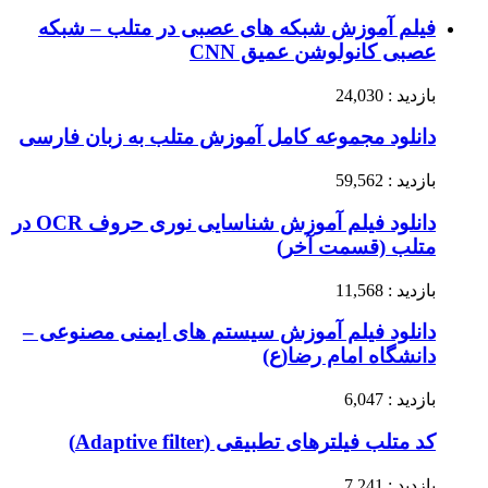
فیلم آموزش شبکه های عصبی در متلب – شبکه
عصبی کانولوشن عمیق CNN
بازدید : 24,030
دانلود مجموعه کامل آموزش متلب به زبان فارسی
بازدید : 59,562
دانلود فیلم آموزش شناسایی نوری حروف OCR در
متلب (قسمت آخر)
بازدید : 11,568
دانلود فیلم آموزش سیستم های ایمنی مصنوعی –
دانشگاه امام رضا(ع)
بازدید : 6,047
کد متلب فیلترهای تطبیقی (Adaptive filter)
بازدید : 7,241