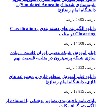
شبیه‌سازی شدهSimulated Annealing) i) –
دانشگاه امام رضا(ع)
بازدید : 5,695 بازدید
دانلود الگوریتم های دسته بندی Classification ,
Clustering در متلب
بازدید : 14,508 بازدید
فیلم آموزش شبکه عصبی لوران فاست – پیاده
سازی شبکه پرسپترون در متلب- قسمت نهم
بازدید : 5,253 بازدید
دانلود فیلم آموزش منطق فازی و مجمو عه های
فازی- دانشگاه امام رضا(ع)
بازدید : 18,815 بازدید
پایان نامه ناحیه بندی تصاویر پزشکی با استفاده از
الگوریتم گراف کات