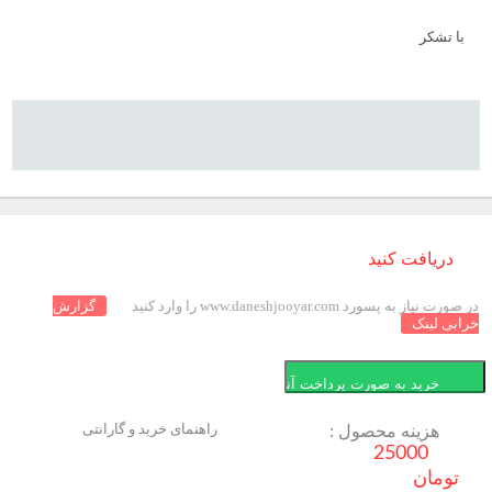
با تشکر
دریافت کنید
در صورت نیاز به پسورد www.daneshjooyar.com را وارد کنید
گزارش
خرابی لینک
راهنمای خرید و گارانتی
هزینه محصول :
25000
تومان