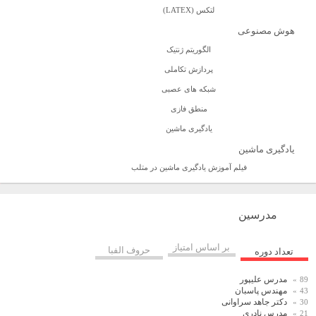
لتکس (LATEX)
هوش مصنوعی
الگوریتم ژنتیک
پردازش تکاملی
شبکه های عصبی
منطق فازی
یادگیری ماشین
یادگیری ماشین
فیلم آموزش یادگیری ماشین در متلب
مدرسین
بر اساس امتیاز
حروف الفبا
تعداد دوره
مدرس علیپور
89
مهندس پاسبان
43
دکتر جاهد سراوانی
30
مدرس نادری
21