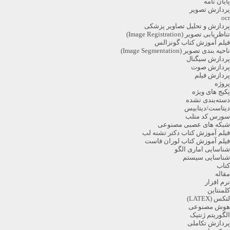
ایان نامه
ردازش تصویر
oc
ردازش و تحلیل تصاویر پزشکی
ناظریابی تصویر (Image Registration)
یلم آموزش کتاب گونزالس
احیه بندی تصویر (Image Segmentation)
ردازش سیگنال
ردازش صوت
ردازش فیلم
روژه
کیج های ویژه
سته‌بندی نشده
یتاست/دیتابیس
ورس کد متلب
بکه های عصبی مصنوعی
یلم آموزش کتاب دکتر تشنه لب
یلم آموزش کتاب لوران فاست
ناسایی اماری الگو
ناسایی سیستم
تاب
قاله
رم افزار
لمنتاین
تکس (LATEX)
وش مصنوعی
لگوریتم ژنتیک
ردازش تکاملی