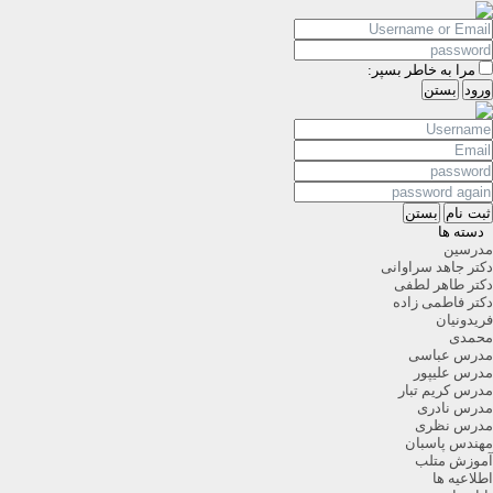
مرا به خاطر بسپر:
ورود
بستن
ثبت نام
بستن
دسته ها
درسین
کتر جاهد سراوانی
کتر طاهر لطفی
کتر فاطمی زاده
ریدونیان
حمدی
درس عباسی
درس علیپور
درس کریم تبار
درس نادری
درس نظری
هندس پاسبان
موزش متلب
طلاعیه ها