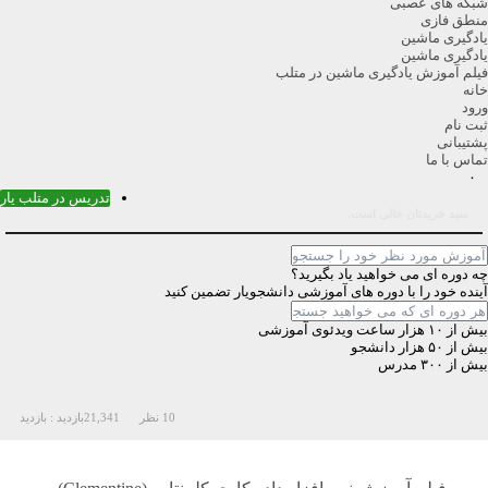
بکه های عصبی
نطق فازی
ادگیری ماشین
ادگیری ماشین
یلم آموزش یادگیری ماشین در متلب
انه
رود
بت نام
شتیبانی
ماس با ما
۰
تدریس در متلب یار
سبد خریدتان خالی است.
ه دوره ای می خواهید یاد بگیرید؟
ینده خود را با دوره های آموزشی دانشجویار تضمین کنید
ش از ۱۰ هزار ساعت ویدئوی آموزشی
ش از ۵۰ هزار دانشجو
یش از ۳۰۰ مدرس
10 نظر
21,341
بازدید :
بازدید