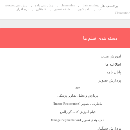
برچسب ها
data mining
,
clementine
,
پیش بینی داده
,
پیش بینی وضعیت
آب
,
داده کاوی
,
شبکه عصبی
,
کلمنتاین
,
نرم افزار
Clementin
دسته بندی فیلم ها
آموزش متلب
اطلاعیه ها
پایان نامه
پردازش تصویر
ocr
پردازش و تحلیل تصاویر پزشکی
تناظریابی تصویر (Image Registration)
فیلم آموزش کتاب گونزالس
ناحیه بندی تصویر (Image Segmentation)
پردازش سیگنال