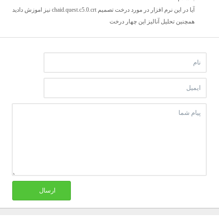
آیا در این نرم افزار در مورد درخت تصمیم chaid.quest.c5.0.crt نیز اموزش دادید
همچنین تحلیل آنالیز این چهار درخت
ارسال