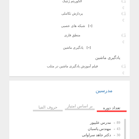
الگوریتم ژنتیک
پردازش تکاملی
[+]
شبکه های عصبی
منطق فازی
[+]
یادگیری ماشین
یادگیری ماشین
فیلم آموزش یادگیری ماشین در متلب
مدرسین
بر اساس امتیاز
حروف الفبا
تعداد دوره
مدرس علیپور
89
مهندس پاسبان
43
دکتر جاهد سراوانی
30