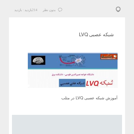
بدون نظر
214
بازدید :
بازدید
شبکه عصبی LVQ
آموزش شبکه عصبی LVQ در متلب