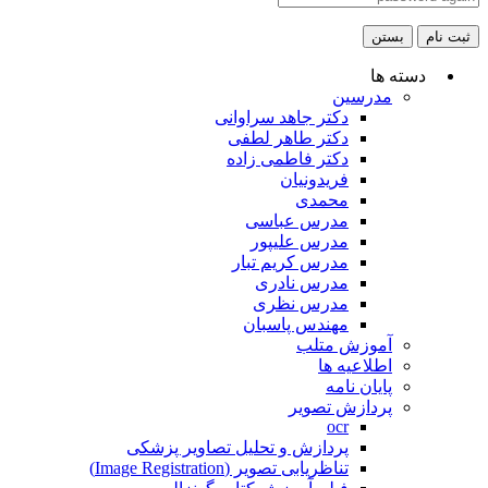
ثبت نام
بستن
دسته ها
مدرسین
دکتر جاهد سراوانی
دکتر طاهر لطفی
دکتر فاطمی زاده
فریدونیان
محمدی
مدرس عباسی
مدرس علیپور
مدرس کریم تبار
مدرس نادری
مدرس نظری
مهندس پاسبان
آموزش متلب
اطلاعیه ها
پایان نامه
پردازش تصویر
ocr
پردازش و تحلیل تصاویر پزشکی
تناظریابی تصویر (Image Registration)