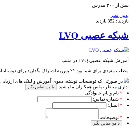
بیش از ۳۰۰ مدرس
بدون نظر
بازدید :
352
بازدید
شبکه عصبی LVQ
آموزش شبکه عصبی LVQ در متلب
مطلب مفیدی برای شما بود ؟؟ پس به اشتراک بگذارید برای دوستانتا
در صورتی که توضیحات نوشته، دموی آموزش و لینک های ارزیابی پا
اداری منتظر تماس همکاران ما باشید.
با من تماس بگیر
*
نام و نام خانوادگی:
*
شماره تماس:
*
ایمیل:
*
توضیحات:
با من تماس بگیر