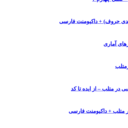
بندی حروف) + داکیومنت فارسی
رهای آماری
رمتلب
در متلب – از ایده تا کد