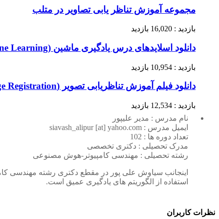
مجموعه آموزش تناظر یابی تصاویر در متلب
بازدید : 16,020 بازدید
دانلود اسلایدهای درس یادگیری ماشین (Machine Learning)
بازدید : 10,954 بازدید
دانلود فیلم آموزش تناظریابی تصویر (Image Registration)- الگوریتم SIFT – قسمت آخر
بازدید : 12,534 بازدید
نام مدرس : مدیر علیپور
ایمیل مدرس : siavash_alipur [at] yahoo.com
تعداد دوره ها : 102
مدرک تحصیلی : دکتری تخصصی
رشته تحصیلی : مهندسی کامپیوتر-هوش مصنوعی
اینجانب سیاوش علی پور در مقطع دکتری رشته مهندسی کامپی
استفاده از الگوریتم های یادگیری عمیق است.
نظرات کاربران