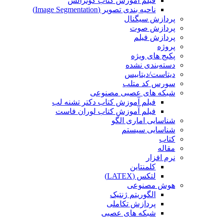
فیلم آموزش کتاب گونزالس
ناحیه بندی تصویر (Image Segmentation)
پردازش سیگنال
پردازش صوت
پردازش فیلم
پروژه
پکیج های ویژه
دسته‌بندی نشده
دیتاست/دیتابیس
سورس کد متلب
شبکه های عصبی مصنوعی
فیلم آموزش کتاب دکتر تشنه لب
فیلم آموزش کتاب لوران فاست
شناسایی اماری الگو
شناسایی سیستم
کتاب
مقاله
نرم افزار
کلمنتاین
لتکس (LATEX)
هوش مصنوعی
الگوریتم ژنتیک
پردازش تکاملی
شبکه های عصبی