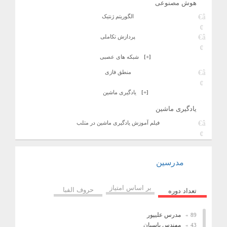
هوش مصنوعی
الگوریتم ژنتیک
پردازش تکاملی
[+]
شبکه های عصبی
منطق فازی
[+]
یادگیری ماشین
یادگیری ماشین
فیلم آموزش یادگیری ماشین در متلب
مدرسین
بر اساس امتیاز
حروف الفبا
تعداد دوره
مدرس علیپور
89
مهندس پاسبان
43