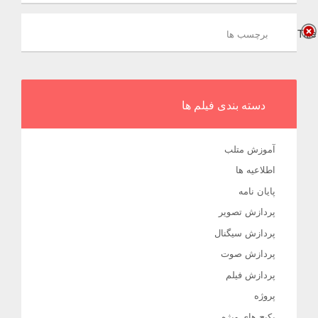
Title
برچسب ها
دسته بندی فیلم ها
آموزش متلب
اطلاعیه ها
پایان نامه
پردازش تصویر
پردازش سیگنال
پردازش صوت
پردازش فیلم
پروژه
پکیج های ویژه