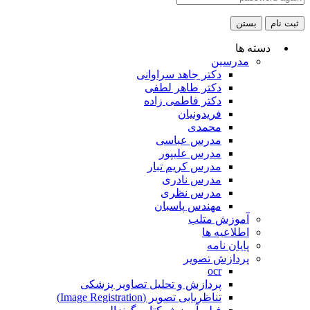
ثبت نام
بستن
دسته ها
مدرسین
دکتر جاهد سراوانی
دکتر طاهر لطفی
دکتر فاطمی زاده
فریدونیان
محمدی
مدرس عباسی
مدرس علیپور
مدرس کریم تبار
مدرس نادری
مدرس نظری
مهندس پاسبان
آموزش متلب
اطلاعیه ها
پایان نامه
پردازش تصویر
ocr
پردازش و تحلیل تصاویر پزشکی
تناظریابی تصویر (Image Registration)