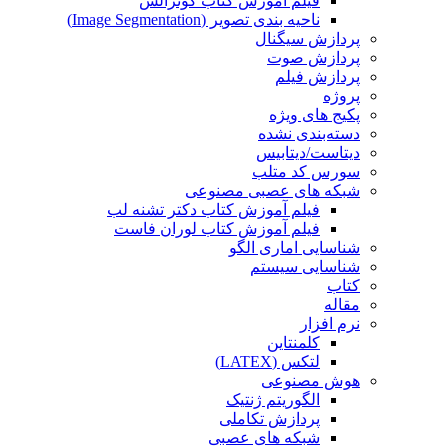
فیلم آموزش کتاب گونزالس
ناحیه بندی تصویر (Image Segmentation)
پردازش سیگنال
پردازش صوت
پردازش فیلم
پروژه
پکیج های ویژه
دسته‌بندی نشده
دیتاست/دیتابیس
سورس کد متلب
شبکه های عصبی مصنوعی
فیلم آموزش کتاب دکتر تشنه لب
فیلم آموزش کتاب لوران فاست
شناسایی اماری الگو
شناسایی سیستم
کتاب
مقاله
نرم افزار
کلمنتاین
لتکس (LATEX)
هوش مصنوعی
الگوریتم ژنتیک
پردازش تکاملی
شبکه های عصبی