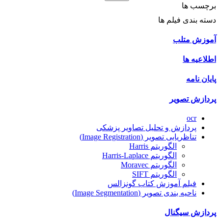
برچسب ها
دسته بندی فیلم ها
آموزش متلب
اطلاعیه ها
پایان نامه
پردازش تصویر
ocr
پردازش و تحلیل تصاویر پزشکی
تناظریابی تصویر (Image Registration)
الگوریتم Harris
الگوریتم Harris-Laplace
الگوریتم Moravec
الگوریتم SIFT
فیلم آموزش کتاب گونزالس
ناحیه بندی تصویر (Image Segmentation)
پردازش سیگنال