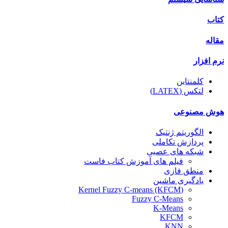
کتاب
مقاله
نرم افزار
کلمنتاین
لتکس (LATEX)
هوش مصنوعی
الگوریتم ژنتیک
پردازش تکاملی
شبکه های عصبی
فیلم های آموزش کتاب فاست
منطق فازی
یادگیری ماشین
(Kernel Fuzzy C-means (KFCM
Fuzzy C-Means
K-Means
KFCM
KNN