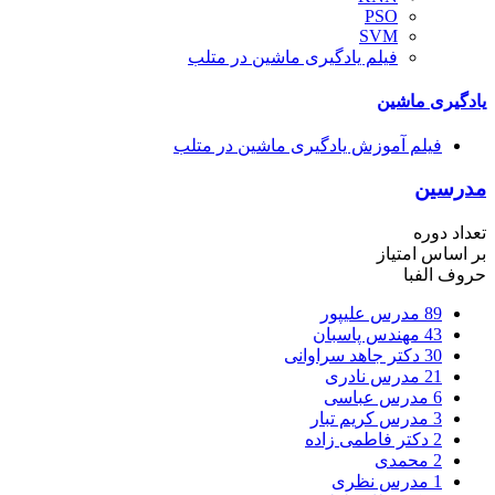
PSO
SVM
فیلم یادگیری ماشین در متلب
یادگیری ماشین
فیلم آموزش یادگیری ماشین در متلب
مدرسین
تعداد دوره
بر اساس امتیاز
حروف الفبا
89
مدرس علیپور
43
مهندس پاسبان
30
دکتر جاهد سراوانی
21
مدرس نادری
6
مدرس عباسی
3
مدرس کریم تبار
2
دکتر فاطمی زاده
2
محمدی
1
مدرس نظری