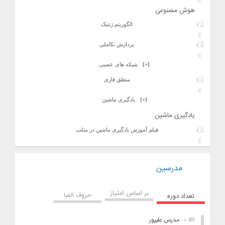
هوش مصنوعی
الگوریتم ژنتیک
پردازش تکاملی
[+]
شبکه های عصبی
منطق فازی
[+]
یادگیری ماشین
یادگیری ماشین
فیلم آموزش یادگیری ماشین در متلب
مدرسین
بر اساس امتیاز
حروف الفبا
تعداد دوره
مدرس علیپور
89