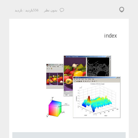
بدون نظر
556
بازدید :
بازدید
index