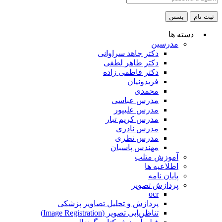
ثبت نام
بستن
دسته ها
مدرسین
دکتر جاهد سراوانی
دکتر طاهر لطفی
دکتر فاطمی زاده
فریدونیان
محمدی
مدرس عباسی
مدرس علیپور
مدرس کریم تبار
مدرس نادری
مدرس نظری
مهندس پاسبان
آموزش متلب
اطلاعیه ها
پایان نامه
پردازش تصویر
ocr
پردازش و تحلیل تصاویر پزشکی
تناظریابی تصویر (Image Registration)