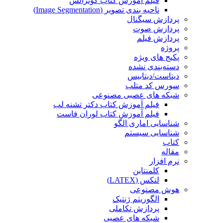
فیلم آموزش کتاب گونزالس
ناحیه بندی تصویر (Image Segmentation)
پردازش سیگنال
پردازش صوت
پردازش فیلم
پروژه
پکیج های ویژه
دسته‌بندی نشده
دیتاست/دیتابیس
سورس کد متلب
شبکه های عصبی مصنوعی
فیلم آموزش کتاب دکتر تشنه لب
فیلم آموزش کتاب لوران فاست
شناسایی اماری الگو
شناسایی سیستم
کتاب
مقاله
نرم افزار
کلمنتاین
لتکس (LATEX)
هوش مصنوعی
الگوریتم ژنتیک
پردازش تکاملی
شبکه های عصبی