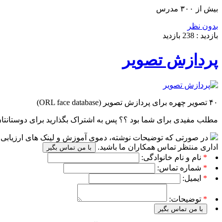
بیش از ۳۰۰ مدرس
بدون نظر
بازدید :
238
بازدید
پردازش تصویر
۴۰ تصویر چهره برای پردازش تصویر (ORL face database)
مطلب مفیدی برای شما بود ؟؟ پس به اشتراک بگذارید برای دوستانتا
در صورتی که توضیحات نوشته، دموی آموزش و لینک های ارزیابی پا
اداری منتظر تماس همکاران ما باشید.
با من تماس بگیر
*
نام و نام خانوادگی:
*
شماره تماس:
*
ایمیل:
*
توضیحات:
با من تماس بگیر