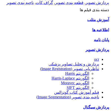
پردازش تصویر
,
قطعه بندی تصویر
,
گراف کات
,
ناحیه بندی تصویر
دسته بندی فیلم ها
آموزش متلب
اطلاعیه ها
پایان نامه
پردازش تصویر
ocr
پردازش و تحلیل تصاویر پزشکی
تناظریابی تصویر (Image Registration)
الگوریتم Harris
الگوریتم Harris-Laplace
الگوریتم Moravec
الگوریتم SIFT
فیلم آموزش کتاب گونزالس
ناحیه بندی تصویر (Image Segmentation)
پردازش سیگنال