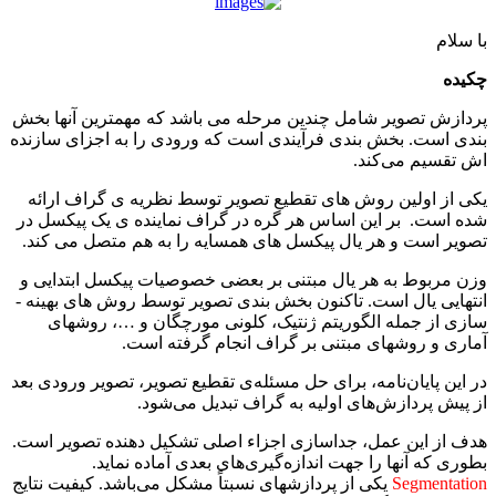
با سلام
چکیده
پردازش تصویر شامل چندین مرحله می ­باشد که مهمترین آن­ها بخش
­بندی است. بخش ­بندی فرآیندی است که ورودی را به اجزای سازنده
­اش تقسیم می‌کند.
یکی از اولین روش ­های تقطیع تصویر توسط نظریه ­ی گراف ارائه
شده­ است. بر این اساس هر گره در گراف نماینده ­ی یک پیکسل در
تصویر است و هر یال پیکسل­ های همسایه را به ­هم متصل می ­کند.
وزن مربوط به هر یال مبتنی بر بعضی خصوصیات پیکسل ابتدایی و
انتهایی یال است. تاکنون بخش ­بندی تصویر توسط روش­ های بهینه ­
سازی از جمله الگوریتم ژنتیک، کلونی مورچگان و …، روش­های
آماری و روش­های مبتنی بر گراف انجام گرفته ­است.
در این پایان‌نامه، برای حل مسئله­‌ی تقطیع تصویر، تصویر ورودی بعد
از پیش ­پردازش‌­های اولیه به گراف تبدیل می‌­شود.
هدف از این عمل، جداسازی اجزاء اصلی تشکیل دهنده تصویر است.
بطوری که آنها را جهت اندازه‌گیری‌های بعدی آماده نماید.
Segmentation
یکی از پردازشهای نسبتاً مشکل می‌باشد. کیفیت نتایج