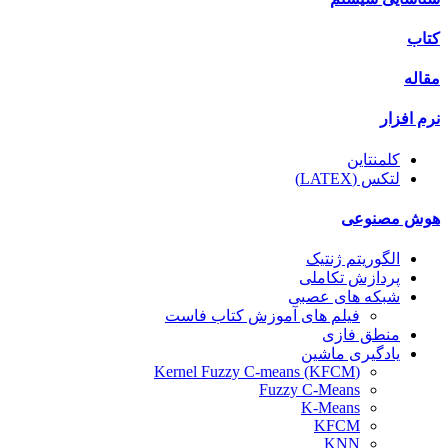
کتاب
مقاله
نرم افزار
کلمنتاین
لتکس (LATEX)
هوش مصنوعی
الگوریتم ژنتیک
پردازش تکاملی
شبکه های عصبی
فیلم های آموزش کتاب فاست
منطق فازی
یادگیری ماشین
(Kernel Fuzzy C-means (KFCM
Fuzzy C-Means
K-Means
KFCM
KNN