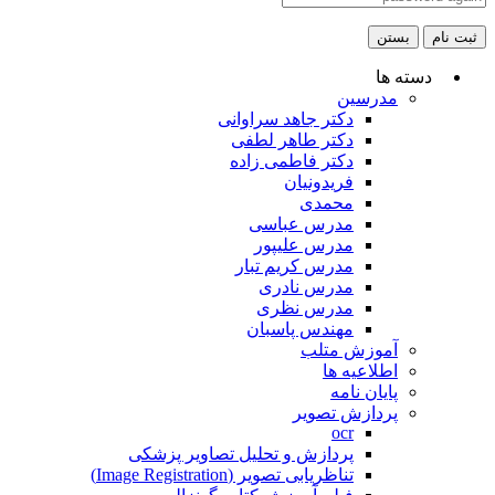
ثبت نام
بستن
دسته ها
مدرسین
دکتر جاهد سراوانی
دکتر طاهر لطفی
دکتر فاطمی زاده
فریدونیان
محمدی
مدرس عباسی
مدرس علیپور
مدرس کریم تبار
مدرس نادری
مدرس نظری
مهندس پاسبان
آموزش متلب
اطلاعیه ها
پایان نامه
پردازش تصویر
ocr
پردازش و تحلیل تصاویر پزشکی
تناظریابی تصویر (Image Registration)