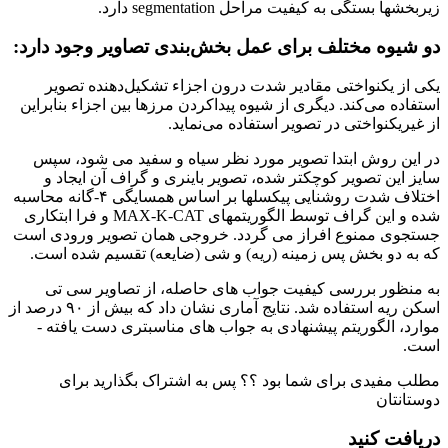
زیربخش­ها بستگی به کیفیت مراحل segmentation دارد.
دو شیوه مختلف برای عمل بخش‌بندی تصاویر وجود دارد:
یکی از یکنواختی مقادیر شدت درون اجزاء تشکیل‌دهنده تصویر
استفاده می‌کند. دیگری از شیوه پیدا‌کردن مرزها بین اجزاء‌ بنابراین
از غیریکنواختی در تصویر استفاده می‌نماید.
در این روش ابتدا تصویر مورد نظر سیاه و سفید می­ شود، سپس
سایز این تصویر کوچکتر شده، تصویر باینری و گراف آن ایجاد و
اختلاف شدت روشنایی پیکسل­ها بر اساس همسایگی ۴-گانه محاسبه
شده و این گراف توسط الگوریتم­های MAX-K-CAT و فرا ابتکاری
جستجوی ممنوع افراز می ­گردد. خروجی همان تصویر ورودی است
که به دو بخش پس ­زمینه (ریه) و شی (ضایعه) تقسیم شده ­است.
به ­منظور بررسی کیفیت جواب­ های حاصله، از تصاویر سی تی
اسکن ریه استفاده شد. نتایج آماری نشان داد که بیش از ۹۰ درصد از
موارد، الگوریتم پیشنهادی به جواب های مناسب­تری دست یافته ­
است.
مطلب مفیدی برای شما بود ؟؟ پس به اشتراک بگذارید برای
دوستانتان
دریافت کنید