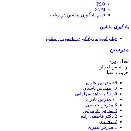
PSO
SVM
فیلم یادگیری ماشین در متلب
یادگیری ماشین
فیلم آموزش یادگیری ماشین در متلب
مدرسین
تعداد دوره
بر اساس امتیاز
حروف الفبا
89
مدرس علیپور
43
مهندس پاسبان
30
دکتر جاهد سراوانی
21
مدرس نادری
6
مدرس عباسی
3
مدرس کریم تبار
2
دکتر فاطمی زاده
2
محمدی
1
مدرس نظری