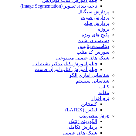
فیلم آموزش کتاب گونزالس
ناحیه بندی تصویر (Image Segmentation)
پردازش سیگنال
پردازش صوت
پردازش فیلم
پروژه
پکیج های ویژه
دسته‌بندی نشده
دیتاست/دیتابیس
سورس کد متلب
شبکه های عصبی مصنوعی
فیلم آموزش کتاب دکتر تشنه لب
فیلم آموزش کتاب لوران فاست
شناسایی اماری الگو
شناسایی سیستم
کتاب
مقاله
نرم افزار
کلمنتاین
لتکس (LATEX)
هوش مصنوعی
الگوریتم ژنتیک
پردازش تکاملی
شبکه های عصبی