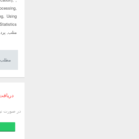
ocessing,
ng, Using
متلب, پرد
مطلب م
دریافت 
در صورت نیاز به پسورد r.com