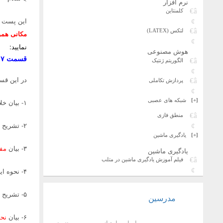
نرم افزار
کلمنتاین
این پست 
لتکس (LATEX)
مکانی هموارساز moothing
نمایید:
هوش مصنوعی
قسمت ۷:
الگوریتم ژنتیک
در این ق
پردازش تکاملی
[+]
شبکه های عصبی
۱- بیان خلاصه ای از جلسه قبل
منطق فازی
۲- تشریح مکانیزم و ساختار فیلترهای مکانی
[+]
یادگیری ماشین
۳- بیان
مف
یادگیری ماشین
فیلم آموزش یادگیری ماشین در متلب
۴- نحوه ایجاد
۵- تشریح
فی
مدرسین
۶- بیان
نحو
بر اساس امتیاز