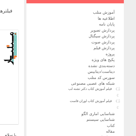
فیلترهای مکانی هم
آموزش متلب
اطلاعیه ها
پایان نامه
پردازش تصویر
پردازش سیگنال
پردازش صوت
پردازش فیلم
پروژه
پکیج های ویژه
دسته‌بندی نشده
دیتاست/دیتابیس
سورس کد متلب
شبکه های عصبی مصنوعی
فیلم آموزش کتاب دکتر تشنه لب
فیلم آموزش کتاب لوران فاست
شناسایی اماری الگو
شناسایی سیستم
کتاب
مقاله
با سلام