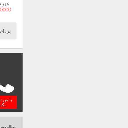
هزینه
30000 توم
پرداخ
با من 
بگی
مطالب مرت