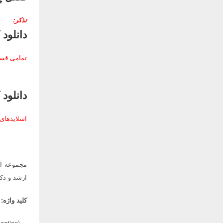
تذکر:
دانلود
تمامی قس
دانلود
اسلایدهای
مجموعه آم
ارشد و دکت
کلید واژه:
cation),