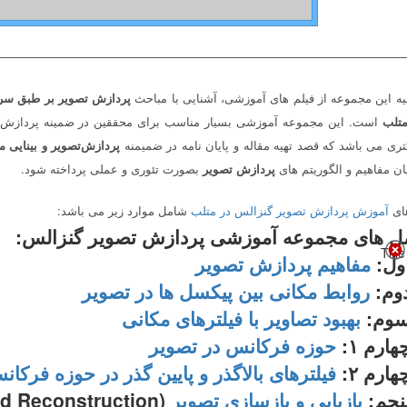
———————————————————————————————————
یه این مجموعه از فیلم های آموزشی، آشنایی با مباحث
پردازش تصویر بر طبق سر
تلب
است. این مجموعه آموزشی بسیار مناسب برای محققین در ضمینه پردازش‌تص
تری می باشد که قصد تهیه مقاله و پایان نامه در ضمیمنه
پردازش‌تصویر و بینایی 
ان مفاهیم و الگوریتم های
پردازش تصویر
بصورت تئوری و عملی پرداخته شود.
ای
آموزش پردازش تصویر گنزالس در متلب
شامل موارد زیر می باشد:
 های مجموعه آموزشی پردازش تصویر گنزالس:
Title
ول:
مفاهیم پردازش تصویر
وم:
روابط مکانی بین پیکسل ها در تصویر
وم:
بهبود تصاویر با فیلترهای مکانی
ارم ۱:
حوزه فرکانس در تصویر
ارم ۲:
فیلترهای بالاگذر و پایین گذر در حوزه فرکا
نجم:
بازیابی و بازسازی تصویر
(Image Restoration and Reconstruction)