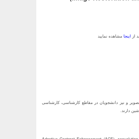
د از
اینجا
مشاهده نمایید
ویر و نیز دانشجویان در مقاطع کارشناسی، کارشناسی
شین دارند.
, Adaptive Contrast Enhancement (ACE), convolution,