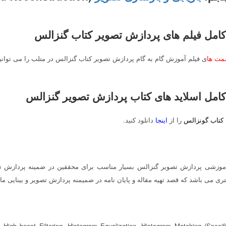
 کامل فیلم های پردازش تصویر کتاب گنزالس
مت ها
ی فیلم آموزش گام به گام پردازش تصویر کتاب گنزالس در متلب را می توانی
 کامل اسلاید های کتاب پردازش تصویر گنزالس
کتاب گونزالس
را از
اینجا
دانلود کنید.
وزشی پردازش تصویر گنزالس بسیار مناسب برای محققین در ضمینه پردازش تص
ری می باشد که قصد تهیه مقاله و پایان نامه در ضمیمنه پردازش تصویر و بینایی ما
 High boost Filtering, Histogram Equalization, Histogram Matching (Specifi