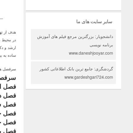
—
سایر سایت های ما
هدف از ته
دانشجویار: بزرگترین مرجع فیلم های آموزش
در محیط
م
برنامه نویسی
ارشد و دک
www.daneshjooyar.com
ساده به بی
گردشگری: جامع ترین بانک اطلاعاتی کشور
سرفصل ه
سرفصل
www.gardeshgari724.com
فصل ا
فصل د
فصل س
فصل چه
فصل چه
فصل پ