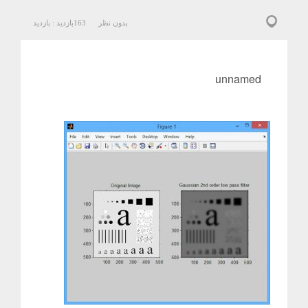
بدون نظر
163
بازدید :
بازدید
unnamed