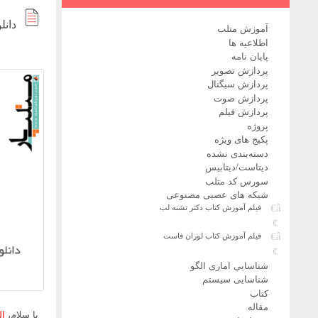
دانل
آموزش متلب
اطلاعیه ها
پایان نامه
پردازش تصویر
پردازش سیگنال
پردازش صوت
پردازش فیلم
پروژه
پکیج های ویژه
دسته‌بندی نشده
دیتاست/دیتابیس
سورس کد متلب
شبکه های عصبی مصنوعی
فیلم آموزش کتاب دکتر تشنه لب
فیلم آموزش کتاب لوران فاست
شناسایی اماری الگو
شناسایی سیستم
کتاب
مقاله
با سلام،
ال