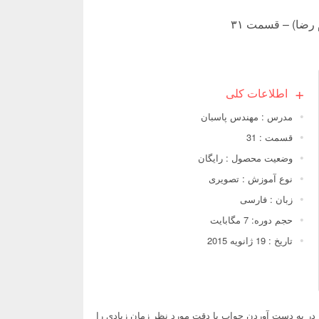
 رضا) – قسمت ۳۱
اطلاعات کلی
مدرس : مهندس پاسبان
قسمت : 31
وضعیت محصول : رایگان
نوع آموزش : تصویری
زبان : فارسی
حجم دوره: 7 مگابایت
تاریخ : 19 ژانویه 2015
ر به دست آوردن جواب با دقت مورد نظر زمان زیادی را