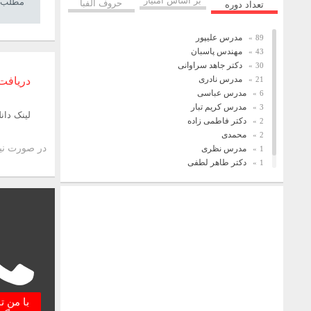
مطلب م
حروف الفبا
تعداد دوره
مدرس علیپور
89
مهندس پاسبان
43
دکتر جاهد سراوانی
30
مدرس نادری
دریافت 
21
مدرس عباسی
6
مدرس کریم تبار
3
لینک دانل
دکتر فاطمی زاده
2
محمدی
2
در صورت نیاز به پسورد r.com
مدرس نظری
1
دکتر طاهر لطفی
1
فریدونیان
1
با من 