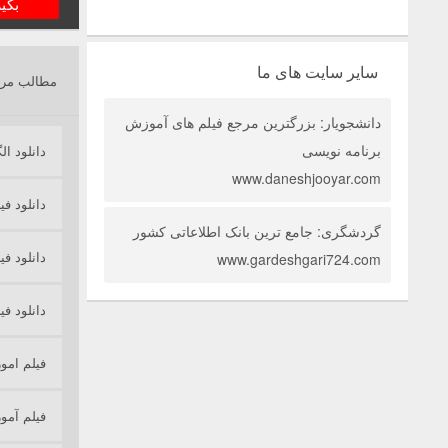
بگی
سایر سایت های ما
مطالب مرت
دانشجویار: بزرگترین مرجع فیلم های آموزش
برنامه نویسی
دانلود ا
www.daneshjooyar.com
دانلود ف
گردشگری: جامع ترین بانک اطلاعاتی کشور
دانلود فیلم آموز
www.gardeshgari724.com
دانلود فیلم 
فیلم امو
فیلم آم