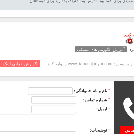
فیدی برای شما بود ؟؟ پس به اشتراک بگذارید برای دوستانتان
کنید
Title
ود
آموزش الگوریتم های ممتیکی
www.daneshjooya را وارد کنید
گزارش خرابی لینک
*
نام و نام خانوادگی:
*
شماره تماس:
*
ایمیل:
*
توضیحات:
تماس