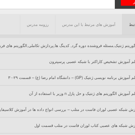
ر
بط
آموزش های مرتبط با این مدرس
رزومه مدرس
لگوریتم ژنتیک,مسئله فروشنده دوره گرد, کدینگ ها,پردازش تکاملی,الگوریتم های فر
یلم آموزش تشخیص کاراکتر با شبکه عصبی پرسپترون
ش برنامه نویسی ژنتیک (GP) – دانشگاه امام رضا (ع) – قسمت ۲۹-۳۰
آموزش الگوریتم های ژنتیک و حل پازل n وزیر با استفاده از آن
زش شبکه عصبی لوران فاست در متلب – بررسی انواع داده ها در آموزش کلاسیفا
وزش شبکه های عصبی کتاب لوران فاست در متلب قسمت اول