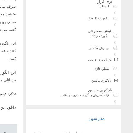
نرم افزار
صرف می کن
کلمنتاین
بخشید.محق
لتکس (LATEX)
محلی بهبود
گفته می ش
هوش مصنوعی
الگوریتم ژنتیک
پردازش تکاملی
کنند و فق
کنند.
[+]
شبکه های عصبی
منطق فازی
این الگور
مسائلی چو
[+]
یادگیری ماشین
یادگیری ماشین
تذکر: فیلم 
فیلم آموزش یادگیری ماشین در متلب
دانلود این
مدرسین
بر اساس امتیاز