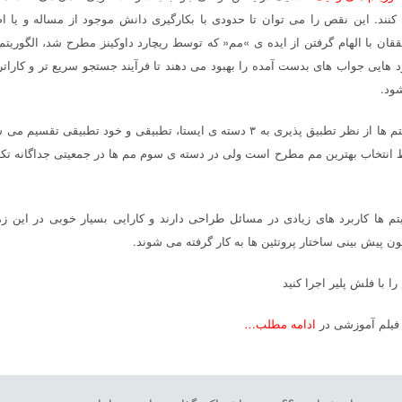
ند. این نقص را می توان تا حدودی با بکارگیری دانش موجود از مساله و یا ا
قان با الهام گرفتن از ایده ی »مم« که توسط ریچارد داوکینز مطرح شد، الگوریتم
 هایی جواب های بدست آمده را بهبود می دهند تا فرآیند جستجو سریع تر و کاراتر
ود.
این الگوریتم ها از نظر تطبیق پذیری به ۳ دسته ی ایستا، تطبیقی و خ
ط انتخاب بهترین مم مطرح است ولی در دسته ی سوم مم ها در جمعیتی جداگانه تکام
یتم ها کاربرد های زیادی در مسائل طراحی دارند و کارایی بسیار خوبی در این زم
ن پیش بینی ساختار پروتئین ها به کار گرفته می شوند.
را با فلش پلیر اجرا کنید
 فیلم آموزشی در
ادامه مطلب…