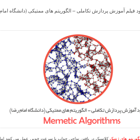
ود فیلم آموزش پردازش تکاملی – الگوریتم های ممتیکی (دانشگاه امام
گوریتم های ژنتیک
کلاسیک در یافتن نواحی جواب با سرعت خوبی عمل می کنند اما د