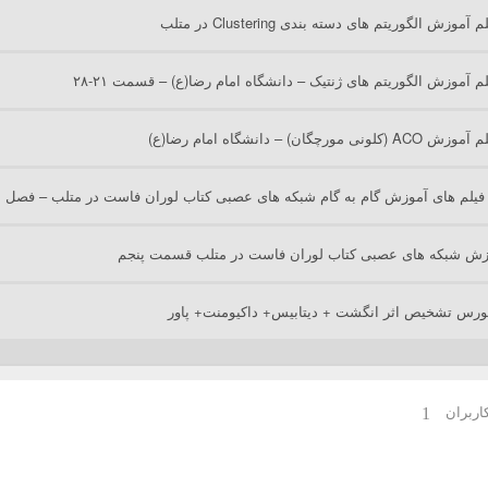
آموزش الگوریتم های دسته بندی Clustering در متلب
لم آموزش الگوریتم های ژنتیک – دانشگاه امام رضا(ع) – قسمت ۲۱-۲۸
نی مورچگان) – دانشگاه امام رضا(ع)
یلم های آموزش گام به گام شبکه های عصبی کتاب لوران فاست در متلب – فصل ا
وزش شبکه های عصبی کتاب لوران فاست در متلب قسمت پنجم
ورس تشخیص اثر انگشت + دیتابیس+ داکیومنت+ پاور
اربران
1