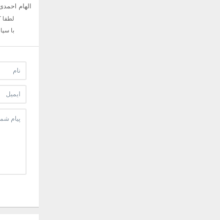
الهام احمدی
لطفا ک
با سپ