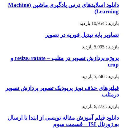
دانلود اسلایدهای درس یادگیری ماشین (Machine
Learning)
بازدید : 10,954 بازدید
تصاویر پایه تبدیل فوریه در تصویر
بازدید : 5,095 بازدید
پروژه پردازش تصویر در متلب – resize، rotate و
crop
بازدید : 5,246 بازدید
فیلترهای حذف نویز پریودیک تصویر پردازش تصویر
درمتلب
بازدید : 6,273 بازدید
دانلود فیلم آموزش مقاله نویسی از ابتدا تا ارسال
به ژورنال ISI – قسمت سوم