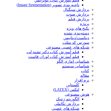
فیلم آموزش کتاب گونزالس
ناحیه بندی تصویر (Image Segmentation)
پردازش سیگنال
پردازش صوت
پردازش فیلم
پروژه
پکیج های ویژه
دسته‌بندی نشده
دیتاست/دیتابیس
سورس کد متلب
شبکه های عصبی مصنوعی
فیلم آموزش کتاب دکتر تشنه لب
فیلم آموزش کتاب لوران فاست
شناسایی اماری الگو
شناسایی سیستم
کتاب
مقاله
نرم افزار
کلمنتاین
لتکس (LATEX)
هوش مصنوعی
الگوریتم ژنتیک
پردازش تکاملی
شبکه های عصبی