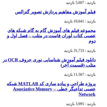
بازدید : 5,607 بازدید
فیلم آموزش مفاهیم پردازش تصویر گنزالس
بازدید : 10,641 بازدید
مجموعه فیلم های آموزش گام به گام شبکه های
عصبی کتاب لوران فاست در متلب – فصل اول و
دوم
بازدید : 31,733 بازدید
دانلود فیلم آموزش شناسایی نوری حروف OCR در
متلب (قسمت آخر)
بازدید : 11,567 بازدید
پروژه طراحی و پیاده سازی کد MATLAB شبکه‌
عصبی تداعیگر خطی – Associative Memory
Network
بازدید : 3,995 بازدید