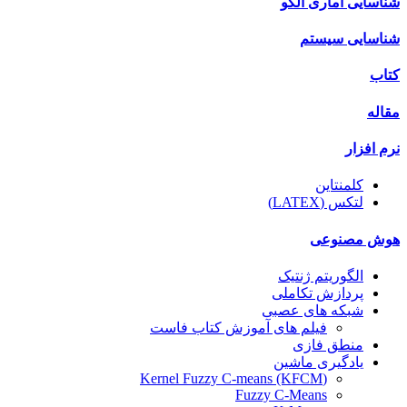
شناسایی اماری الگو
شناسایی سیستم
کتاب
مقاله
نرم افزار
کلمنتاین
لتکس (LATEX)
هوش مصنوعی
الگوریتم ژنتیک
پردازش تکاملی
شبکه های عصبی
فیلم های آموزش کتاب فاست
منطق فازی
یادگیری ماشین
(Kernel Fuzzy C-means (KFCM
Fuzzy C-Means