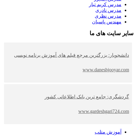
مدرس کریم تبار
مدرس نادری
مدرس نظری
مهندس پاسبان
سایر سایت های ما
دانشجویار: بزرگترین مرجع فیلم های آموزش برنامه نویسی
www.daneshjooyar.com
گردشگری: جامع ترین بانک اطلاعاتی کشور
www.gardeshgari724.com
آموزش متلب