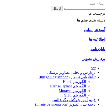
ارسال
برچسب ها
دسته بندی فیلم ها
آموزش متلب
اطلاعیه ها
پایان نامه
پردازش تصویر
ocr
پردازش و تحلیل تصاویر پزشکی
تناظریابی تصویر (Image Registration)
الگوریتم Harris
الگوریتم Harris-Laplace
الگوریتم Moravec
الگوریتم SIFT
فیلم آموزش کتاب گونزالس
ناحیه بندی تصویر (Image Segmentation)