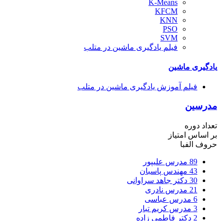
K-Means
KFCM
KNN
PSO
SVM
فیلم یادگیری ماشین در متلب
یادگیری ماشین
فیلم آموزش یادگیری ماشین در متلب
مدرسین
تعداد دوره
بر اساس امتیاز
حروف الفبا
89
مدرس علیپور
43
مهندس پاسبان
30
دکتر جاهد سراوانی
21
مدرس نادری
6
مدرس عباسی
3
مدرس کریم تبار
2
دکتر فاطمی زاده