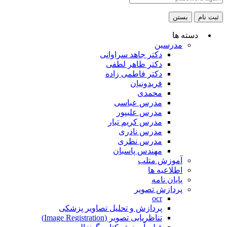
ثبت نام
بستن
دسته ها
مدرسین
دکتر جاهد سراوانی
دکتر طاهر لطفی
دکتر فاطمی زاده
فریدونیان
محمدی
مدرس عباسی
مدرس علیپور
مدرس کریم تبار
مدرس نادری
مدرس نظری
مهندس پاسبان
آموزش متلب
اطلاعیه ها
پایان نامه
پردازش تصویر
ocr
پردازش و تحلیل تصاویر پزشکی
تناظریابی تصویر (Image Registration)