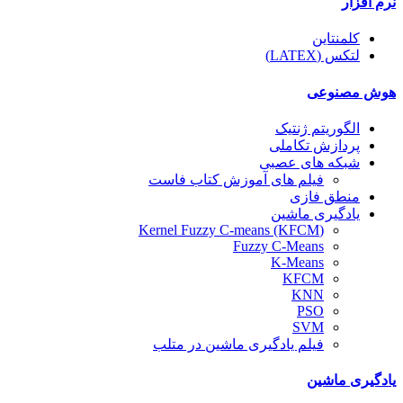
نرم افزار
کلمنتاین
لتکس (LATEX)
هوش مصنوعی
الگوریتم ژنتیک
پردازش تکاملی
شبکه های عصبی
فیلم های آموزش کتاب فاست
منطق فازی
یادگیری ماشین
(Kernel Fuzzy C-means (KFCM
Fuzzy C-Means
K-Means
KFCM
KNN
PSO
SVM
فیلم یادگیری ماشین در متلب
یادگیری ماشین