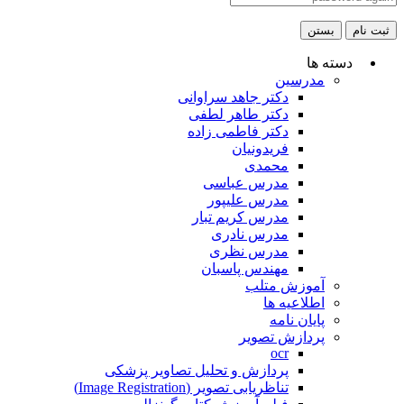
ثبت نام
بستن
دسته ها
مدرسین
دکتر جاهد سراوانی
دکتر طاهر لطفی
دکتر فاطمی زاده
فریدونیان
محمدی
مدرس عباسی
مدرس علیپور
مدرس کریم تبار
مدرس نادری
مدرس نظری
مهندس پاسبان
آموزش متلب
اطلاعیه ها
پایان نامه
پردازش تصویر
ocr
پردازش و تحلیل تصاویر پزشکی
تناظریابی تصویر (Image Registration)