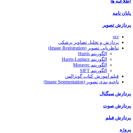
اطلاعیه ها
پایان نامه
پردازش تصویر
ocr
پردازش و تحلیل تصاویر پزشکی
تناظریابی تصویر (Image Registration)
الگوریتم Harris
الگوریتم Harris-Laplace
الگوریتم Moravec
الگوریتم SIFT
فیلم آموزش کتاب گونزالس
ناحیه بندی تصویر (Image Segmentation)
پردازش سیگنال
پردازش صوت
پردازش فیلم
پروژه