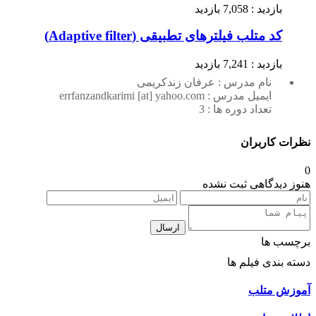
بازدید : 7,058 بازدید
کد متلب فیلترهای تطبیقی (Adaptive filter)
بازدید : 7,241 بازدید
نام مدرس : عرفان زندکریمی
ایمیل مدرس : errfanzandkarimi [at] yahoo.com
تعداد دوره ها : 3
نظرات کاربران
0
هنوز دیدگاهی ثبت نشده
ارسال
برچسب ها
دسته بندی فیلم ها
آموزش متلب