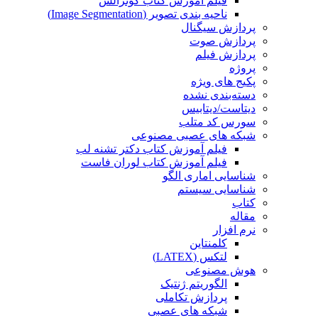
فیلم آموزش کتاب گونزالس
ناحیه بندی تصویر (Image Segmentation)
پردازش سیگنال
پردازش صوت
پردازش فیلم
پروژه
پکیج های ویژه
دسته‌بندی نشده
دیتاست/دیتابیس
سورس کد متلب
شبکه های عصبی مصنوعی
فیلم آموزش کتاب دکتر تشنه لب
فیلم آموزش کتاب لوران فاست
شناسایی اماری الگو
شناسایی سیستم
کتاب
مقاله
نرم افزار
کلمنتاین
لتکس (LATEX)
هوش مصنوعی
الگوریتم ژنتیک
پردازش تکاملی
شبکه های عصبی