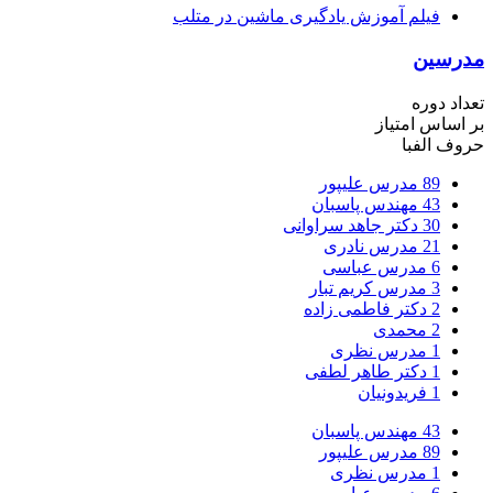
فیلم آموزش یادگیری ماشین در متلب
مدرسین
تعداد دوره
بر اساس امتیاز
حروف الفبا
89
مدرس علیپور
43
مهندس پاسبان
30
دکتر جاهد سراوانی
21
مدرس نادری
6
مدرس عباسی
3
مدرس کریم تبار
2
دکتر فاطمی زاده
2
محمدی
1
مدرس نظری
1
دکتر طاهر لطفی
1
فریدونیان
43
مهندس پاسبان
89
مدرس علیپور
1
مدرس نظری