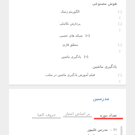
هوش مصنوعی
الگوریتم ژنتیک
پردازش تکاملی
[+]
شبکه های عصبی
منطق فازی
[+]
یادگیری ماشین
یادگیری ماشین
فیلم آموزش یادگیری ماشین در متلب
مدرسین
بر اساس امتیاز
حروف الفبا
تعداد دوره
مدرس علیپور
89