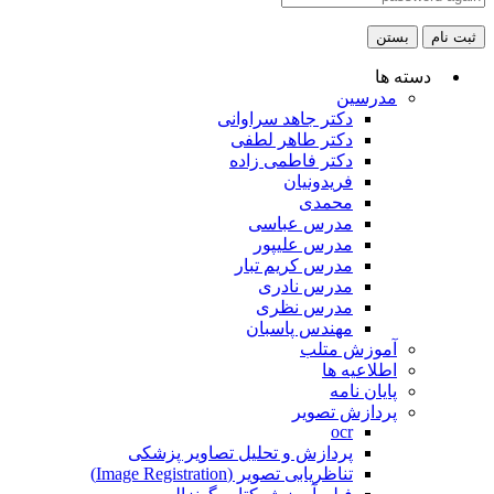
ثبت نام
بستن
دسته ها
مدرسین
دکتر جاهد سراوانی
دکتر طاهر لطفی
دکتر فاطمی زاده
فریدونیان
محمدی
مدرس عباسی
مدرس علیپور
مدرس کریم تبار
مدرس نادری
مدرس نظری
مهندس پاسبان
آموزش متلب
اطلاعیه ها
پایان نامه
پردازش تصویر
ocr
پردازش و تحلیل تصاویر پزشکی
تناظریابی تصویر (Image Registration)