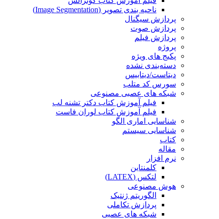
فیلم آموزش کتاب گونزالس
ناحیه بندی تصویر (Image Segmentation)
پردازش سیگنال
پردازش صوت
پردازش فیلم
پروژه
پکیج های ویژه
دسته‌بندی نشده
دیتاست/دیتابیس
سورس کد متلب
شبکه های عصبی مصنوعی
فیلم آموزش کتاب دکتر تشنه لب
فیلم آموزش کتاب لوران فاست
شناسایی اماری الگو
شناسایی سیستم
کتاب
مقاله
نرم افزار
کلمنتاین
لتکس (LATEX)
هوش مصنوعی
الگوریتم ژنتیک
پردازش تکاملی
شبکه های عصبی