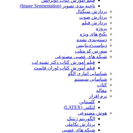
فیلم آموزش کتاب گونزالس
ناحیه بندی تصویر (Image Segmentation)
پردازش سیگنال
پردازش صوت
پردازش فیلم
پروژه
پکیج های ویژه
دسته‌بندی نشده
دیتاست/دیتابیس
سورس کد متلب
شبکه های عصبی مصنوعی
فیلم آموزش کتاب دکتر تشنه لب
فیلم آموزش کتاب لوران فاست
شناسایی اماری الگو
شناسایی سیستم
کتاب
مقاله
نرم افزار
کلمنتاین
لتکس (LATEX)
هوش مصنوعی
الگوریتم ژنتیک
پردازش تکاملی
شبکه های عصبی