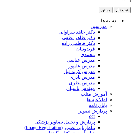
ثبت نام
بستن
دسته ها
مدرسین
دکتر جاهد سراوانی
دکتر طاهر لطفی
دکتر فاطمی زاده
فریدونیان
محمدی
مدرس عباسی
مدرس علیپور
مدرس کریم تبار
مدرس نادری
مدرس نظری
مهندس پاسبان
آموزش متلب
اطلاعیه ها
پایان نامه
پردازش تصویر
ocr
پردازش و تحلیل تصاویر پزشکی
تناظریابی تصویر (Image Registration)