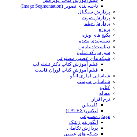
فیلم آموزش کتاب گونزالس
ناحیه بندی تصویر (Image Segmentation)
پردازش سیگنال
پردازش صوت
پردازش فیلم
پروژه
پکیج های ویژه
دسته‌بندی نشده
دیتاست/دیتابیس
سورس کد متلب
شبکه های عصبی مصنوعی
فیلم آموزش کتاب دکتر تشنه لب
فیلم آموزش کتاب لوران فاست
شناسایی اماری الگو
شناسایی سیستم
کتاب
مقاله
نرم افزار
کلمنتاین
لتکس (LATEX)
هوش مصنوعی
الگوریتم ژنتیک
پردازش تکاملی
شبکه های عصبی