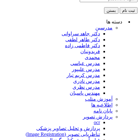
ثبت نام
بستن
دسته ها
مدرسین
دکتر جاهد سراوانی
دکتر طاهر لطفی
دکتر فاطمی زاده
فریدونیان
محمدی
مدرس عباسی
مدرس علیپور
مدرس کریم تبار
مدرس نادری
مدرس نظری
مهندس پاسبان
آموزش متلب
اطلاعیه ها
پایان نامه
پردازش تصویر
ocr
پردازش و تحلیل تصاویر پزشکی
تناظریابی تصویر (Image Registration)