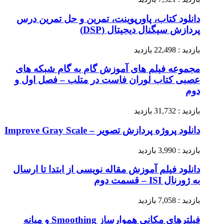
دانلود کتاب، پاورپوینت، تمرین و حل تمرین درس
پردازش سیگنال دیجیتال (DSP)
بازدید : 22,498 بازدید
مجموعه فیلم های آموزش گام به گام شبکه های
عصبی کتاب لوران فاست در متلب – فصل اول و
دوم
بازدید : 31,732 بازدید
دانلود پروژه پردازش تصویر – Improve Gray Scale
بازدید : 3,990 بازدید
دانلود فیلم آموزش مقاله نویسی از ابتدا تا ارسال
به ژورنال ISI – قسمت دوم
بازدید : 7,058 بازدید
فیلترهای مکانی هموارساز Smoothing و میانه