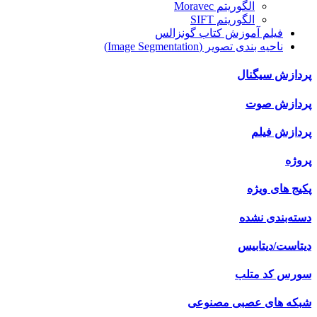
الگوریتم Moravec
الگوریتم SIFT
فیلم آموزش کتاب گونزالس
ناحیه بندی تصویر (Image Segmentation)
پردازش سیگنال
پردازش صوت
پردازش فیلم
پروژه
پکیج های ویژه
دسته‌بندی نشده
دیتاست/دیتابیس
سورس کد متلب
شبکه های عصبی مصنوعی