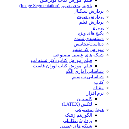
فیلم آموزش کتاب گونزالس
ناحیه بندی تصویر (Image Segmentation)
پردازش سیگنال
پردازش صوت
پردازش فیلم
پروژه
پکیج های ویژه
دسته‌بندی نشده
دیتاست/دیتابیس
سورس کد متلب
شبکه های عصبی مصنوعی
فیلم آموزش کتاب دکتر تشنه لب
فیلم آموزش کتاب لوران فاست
شناسایی اماری الگو
شناسایی سیستم
کتاب
مقاله
نرم افزار
کلمنتاین
لتکس (LATEX)
هوش مصنوعی
الگوریتم ژنتیک
پردازش تکاملی
شبکه های عصبی