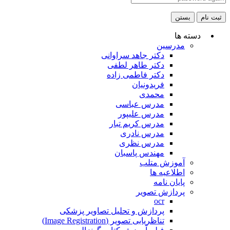
ثبت نام
بستن
دسته ها
مدرسین
دکتر جاهد سراوانی
دکتر طاهر لطفی
دکتر فاطمی زاده
فریدونیان
محمدی
مدرس عباسی
مدرس علیپور
مدرس کریم تبار
مدرس نادری
مدرس نظری
مهندس پاسبان
آموزش متلب
اطلاعیه ها
پایان نامه
پردازش تصویر
ocr
پردازش و تحلیل تصاویر پزشکی
تناظریابی تصویر (Image Registration)