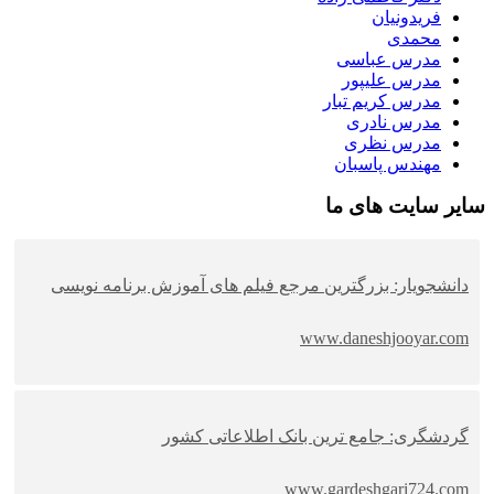
فریدونیان
محمدی
مدرس عباسی
مدرس علیپور
مدرس کریم تبار
مدرس نادری
مدرس نظری
مهندس پاسبان
سایر سایت های ما
دانشجویار: بزرگترین مرجع فیلم های آموزش برنامه نویسی
www.daneshjooyar.com
گردشگری: جامع ترین بانک اطلاعاتی کشور
www.gardeshgari724.com