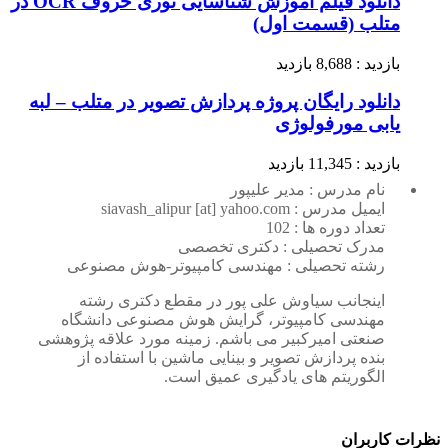
دانلود فیلم آموزش شناسایی نوری حروف OCR در
متلب (قسمت اول)
بازدید : 8,688 بازدید
دانلود رایگان پروژه پردازش تصویر در متلب – لبه
یابی مورفولوژی
بازدید : 11,345 بازدید
نام مدرس : مدیر علیپور
ایمیل مدرس : siavash_alipur [at] yahoo.com
تعداد دوره ها : 102
مدرک تحصیلی : دکتری تخصصی
رشته تحصیلی : مهندسی کامپیوتر-هوش مصنوعی
اینجانب سیاوش علی پور در مقطع دکتری رشته
مهندسی کامپیوتر، گرایش هوش مصنوعی دانشگاه
صنعتی امیرکبیر می باشم. زمینه مورد علاقه پژوهشی
بنده پردازش تصویر و بینایی ماشین با استفاده از
الگوریتم های یادگیری عمیق است.
نظرات کاربران