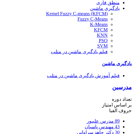
منطق فازی
یادگیری ماشین
(Kernel Fuzzy C-means (KFCM
Fuzzy C-Means
K-Means
KFCM
KNN
PSO
SVM
فیلم یادگیری ماشین در متلب
یادگیری ماشین
فیلم آموزش یادگیری ماشین در متلب
مدرسین
تعداد دوره
بر اساس امتیاز
حروف الفبا
89
مدرس علیپور
43
مهندس پاسبان
30
دکتر جاهد سراوانی