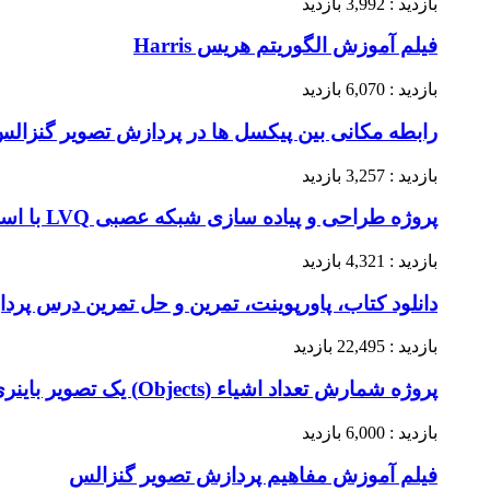
بازدید : 3,992 بازدید
فیلم آموزش الگوریتم هریس Harris
بازدید : 6,070 بازدید
رابطه مکانی بین پیکسل ها در پردازش تصویر گنزال
بازدید : 3,257 بازدید
پروژه طراحی و پیاده سازی شبکه‌ عصبی LVQ با استفاده K-means در متلب
بازدید : 4,321 بازدید
دانلود کتاب، پاورپوینت، تمرین و حل تمرین درس پردازش
بازدید : 22,495 بازدید
پروژه شمارش تعداد اشیاء (Objects) یک تصویر باینری + کد متلب
بازدید : 6,000 بازدید
فیلم آموزش مفاهیم پردازش تصویر گنزالس