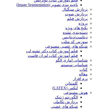
فیلم آموزش کتاب گونزالس
ناحیه بندی تصویر (Image Segmentation)
پردازش سیگنال
پردازش صوت
پردازش فیلم
پروژه
پکیج های ویژه
دسته‌بندی نشده
دیتاست/دیتابیس
سورس کد متلب
شبکه های عصبی مصنوعی
فیلم آموزش کتاب دکتر تشنه لب
فیلم آموزش کتاب لوران فاست
شناسایی اماری الگو
شناسایی سیستم
کتاب
مقاله
نرم افزار
کلمنتاین
لتکس (LATEX)
هوش مصنوعی
الگوریتم ژنتیک
پردازش تکاملی
شبکه های عصبی