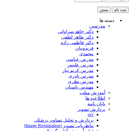
ثبت نام
بستن
دسته ها
مدرسین
دکتر جاهد سراوانی
دکتر طاهر لطفی
دکتر فاطمی زاده
فریدونیان
محمدی
مدرس عباسی
مدرس علیپور
مدرس کریم تبار
مدرس نادری
مدرس نظری
مهندس پاسبان
آموزش متلب
اطلاعیه ها
پایان نامه
پردازش تصویر
ocr
پردازش و تحلیل تصاویر پزشکی
تناظریابی تصویر (Image Registration)