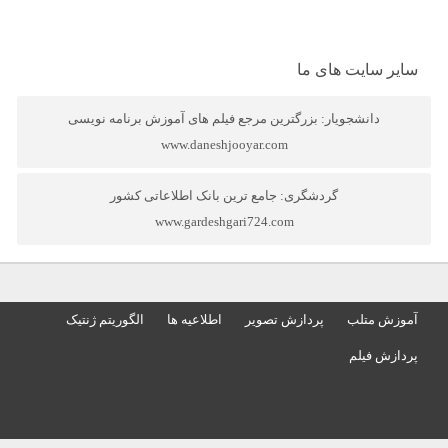
سایر سایت های ما
دانشجویار: بزرگترین مرجع فیلم های آموزش برنامه نویسی
www.daneshjooyar.com
گردشگری: جامع ترین بانک اطلاعاتی کشور
www.gardeshgari724.com
آموزش متلب
پردازش تصویر
اطلاعیه ها
الگوریتم ژنتیک
پردازش فیلم