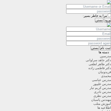
مرا به خاطر بسپر:
ورود
بستن
ثبت نام
بستن
دسته ها
درسین
کتر جاهد سراوانی
کتر طاهر لطفی
کتر فاطمی زاده
ریدونیان
حمدی
درس عباسی
درس علیپور
درس کریم تبار
درس نادری
درس نظری
هندس پاسبان
موزش متلب
طلاعیه ها