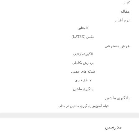
کتاب
مقاله
نرم افزار
کلمنتاین
لتکس (LATEX)
هوش مصنوعی
الگوریتم ژنتیک
پردازش تکاملی
شبکه های عصبی
منطق فازی
یادگیری ماشین
یادگیری ماشین
فیلم آموزش یادگیری ماشین در متلب
مدرسین