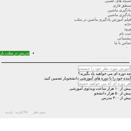
بکه های عصبی
نطق فازی
ادگیری ماشین
ادگیری ماشین
یلم آموزش یادگیری ماشین در متلب
انه
رود
بت نام
شتیبانی
ماس با ما
۰
تدریس در متلب یار
سبد خریدتان خالی است.
ه دوره ای می خواهید یاد بگیرید؟
ینده خود را با دوره های آموزشی دانشجویار تضمین کنید
ش از ۱۰ هزار ساعت ویدئوی آموزشی
ش از ۵۰ هزار دانشجو
یش از ۳۰۰ مدرس
بدون نظر
784
بازدید :
بازدید