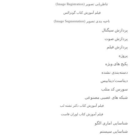
تناظریابی تصویر (Image Registration)
فیلم آموزش کتاب گونزالس
ناحیه بندی تصویر (Image Segmentation)
پردازش سیگنال
پردازش صوت
پردازش فیلم
پروژه
پکیج های ویژه
دسته‌بندی نشده
دیتاست/دیتابیس
سورس کد متلب
شبکه های عصبی مصنوعی
فیلم آموزش کتاب دکتر تشنه لب
فیلم آموزش کتاب لوران فاست
شناسایی اماری الگو
شناسایی سیستم