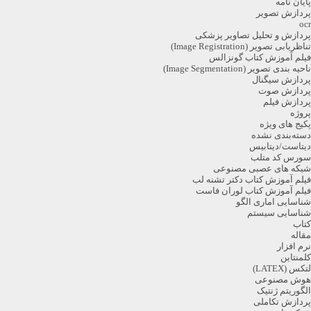
پایان نامه
پردازش تصویر
ocr
پردازش و تحلیل تصاویر پزشکی
تناظریابی تصویر (Image Registration)
فیلم آموزش کتاب گونزالس
ناحیه بندی تصویر (Image Segmentation)
پردازش سیگنال
پردازش صوت
پردازش فیلم
پروژه
پکیج های ویژه
دسته‌بندی نشده
دیتاست/دیتابیس
سورس کد متلب
شبکه های عصبی مصنوعی
فیلم آموزش کتاب دکتر تشنه لب
فیلم آموزش کتاب لوران فاست
شناسایی اماری الگو
شناسایی سیستم
کتاب
مقاله
نرم افزار
کلمنتاین
لتکس (LATEX)
هوش مصنوعی
الگوریتم ژنتیک
پردازش تکاملی