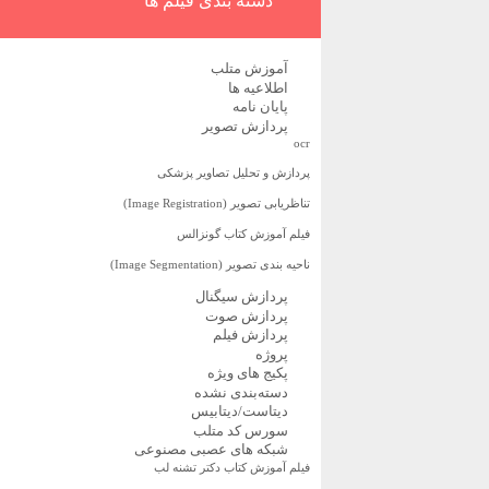
دسته بندی فیلم ها
آموزش متلب
اطلاعیه ها
پایان نامه
پردازش تصویر
ocr
پردازش و تحلیل تصاویر پزشکی
تناظریابی تصویر (Image Registration)
فیلم آموزش کتاب گونزالس
ناحیه بندی تصویر (Image Segmentation)
پردازش سیگنال
پردازش صوت
پردازش فیلم
پروژه
پکیج های ویژه
دسته‌بندی نشده
دیتاست/دیتابیس
سورس کد متلب
شبکه های عصبی مصنوعی
فیلم آموزش کتاب دکتر تشنه لب