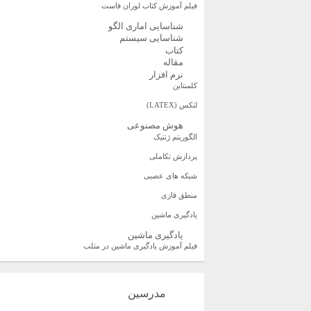
فیلم آموزش کتاب لوران فاست
شناسایی اماری الگو
شناسایی سیستم
کتاب
مقاله
نرم افزار
کلمنتاین
لتکس (LATEX)
هوش مصنوعی
الگوریتم ژنتیک
پردازش تکاملی
شبکه های عصبی
منطق فازی
یادگیری ماشین
یادگیری ماشین
فیلم آموزش یادگیری ماشین در متلب
مدرسین