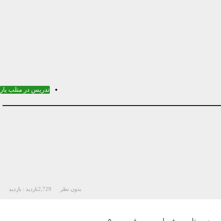
تدریس در متلب یار
بدون نظر
2,729
بازدید :
بازدید