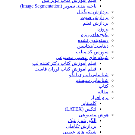
فیلم آموزش کتاب گونزالس
ناحیه بندی تصویر (Image Segmentation)
پردازش سیگنال
پردازش صوت
پردازش فیلم
پروژه
پکیج های ویژه
دسته‌بندی نشده
دیتاست/دیتابیس
سورس کد متلب
شبکه های عصبی مصنوعی
فیلم آموزش کتاب دکتر تشنه لب
فیلم آموزش کتاب لوران فاست
شناسایی اماری الگو
شناسایی سیستم
کتاب
مقاله
نرم افزار
کلمنتاین
لتکس (LATEX)
هوش مصنوعی
الگوریتم ژنتیک
پردازش تکاملی
شبکه های عصبی