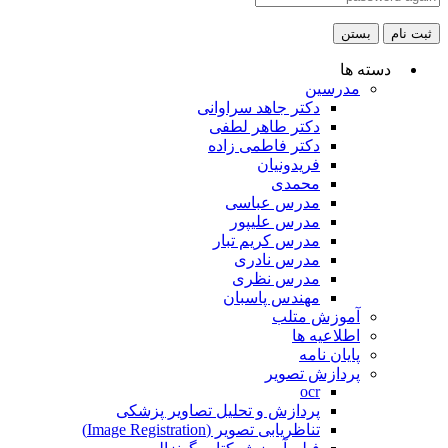
ثبت نام
بستن
دسته ها
مدرسین
دکتر جاهد سراوانی
دکتر طاهر لطفی
دکتر فاطمی زاده
فریدونیان
محمدی
مدرس عباسی
مدرس علیپور
مدرس کریم تبار
مدرس نادری
مدرس نظری
مهندس پاسبان
آموزش متلب
اطلاعیه ها
پایان نامه
پردازش تصویر
ocr
پردازش و تحلیل تصاویر پزشکی
تناظریابی تصویر (Image Registration)