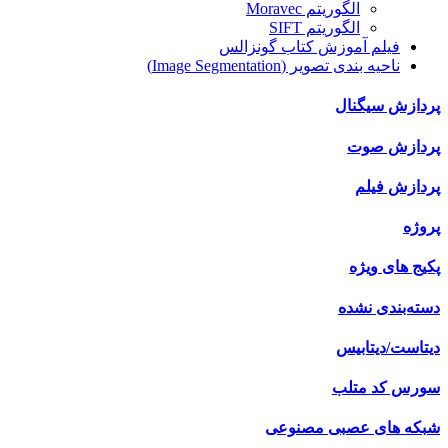
الگوریتم Moravec
الگوریتم SIFT
فیلم آموزش کتاب گونزالس
ناحیه بندی تصویر (Image Segmentation)
پردازش سیگنال
پردازش صوت
پردازش فیلم
پروژه
پکیج های ویژه
دسته‌بندی نشده
دیتاست/دیتابیس
سورس کد متلب
شبکه های عصبی مصنوعی