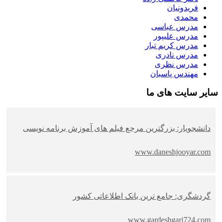
فریدونیان
محمدی
مدرس عباسی
مدرس علیپور
مدرس کریم تبار
مدرس نادری
مدرس نظری
مهندس پاسبان
سایر سایت های ما
دانشجویار: بزرگترین مرجع فیلم های آموزش برنامه نویسی
www.daneshjooyar.com
گردشگری: جامع ترین بانک اطلاعاتی کشور
www.gardeshgari724.com