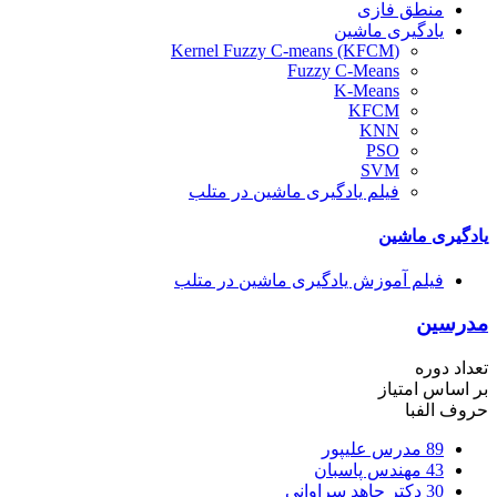
منطق فازی
یادگیری ماشین
(Kernel Fuzzy C-means (KFCM
Fuzzy C-Means
K-Means
KFCM
KNN
PSO
SVM
فیلم یادگیری ماشین در متلب
یادگیری ماشین
فیلم آموزش یادگیری ماشین در متلب
مدرسین
تعداد دوره
بر اساس امتیاز
حروف الفبا
89
مدرس علیپور
43
مهندس پاسبان
30
دکتر جاهد سراوانی