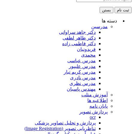
ثبت نام
بستن
دسته ها
مدرسین
دکتر جاهد سراوانی
دکتر طاهر لطفی
دکتر فاطمی زاده
فریدونیان
محمدی
مدرس عباسی
مدرس علیپور
مدرس کریم تبار
مدرس نادری
مدرس نظری
مهندس پاسبان
آموزش متلب
اطلاعیه ها
پایان نامه
پردازش تصویر
ocr
پردازش و تحلیل تصاویر پزشکی
تناظریابی تصویر (Image Registration)