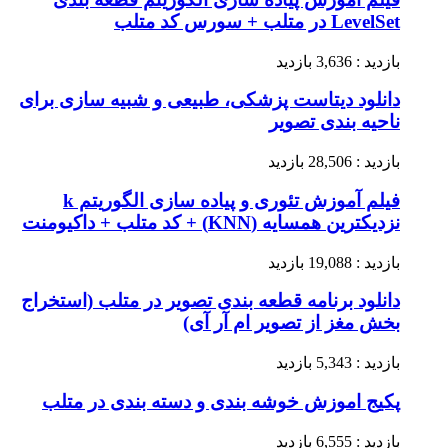
LevelSet در متلب + سورس کد متلب
بازدید : 3,636 بازدید
دانلود دیتاست پزشکی، طبیعی و شبیه سازی برای
ناحیه بندی تصویر
بازدید : 28,506 بازدید
فیلم آموزش تئوری و پیاده سازی الگوریتم k
نزدیکترین همسایه (KNN) + کد متلب + داکیومنت
بازدید : 19,088 بازدید
دانلود برنامه قطعه بندی تصویر در متلب (استخراج
بخش مغز از تصویر ام آر آی)
بازدید : 5,343 بازدید
پکیج اموزش خوشه بندی و دسته بندی در متلب
بازدید : 6,555 بازدید