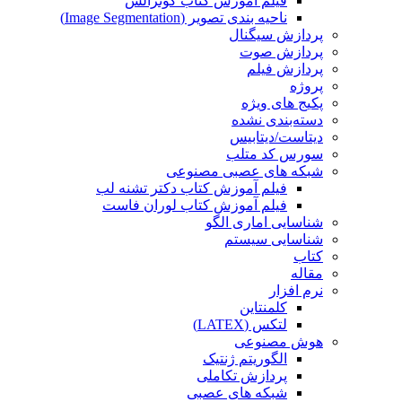
فیلم آموزش کتاب گونزالس
ناحیه بندی تصویر (Image Segmentation)
پردازش سیگنال
پردازش صوت
پردازش فیلم
پروژه
پکیج های ویژه
دسته‌بندی نشده
دیتاست/دیتابیس
سورس کد متلب
شبکه های عصبی مصنوعی
فیلم آموزش کتاب دکتر تشنه لب
فیلم آموزش کتاب لوران فاست
شناسایی اماری الگو
شناسایی سیستم
کتاب
مقاله
نرم افزار
کلمنتاین
لتکس (LATEX)
هوش مصنوعی
الگوریتم ژنتیک
پردازش تکاملی
شبکه های عصبی