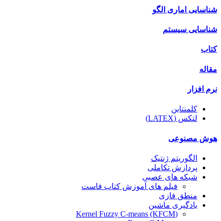
شناسایی اماری الگو
شناسایی سیستم
کتاب
مقاله
نرم افزار
کلمنتاین
لتکس (LATEX)
هوش مصنوعی
الگوریتم ژنتیک
پردازش تکاملی
شبکه های عصبی
فیلم های آموزش کتاب فاست
منطق فازی
یادگیری ماشین
(Kernel Fuzzy C-means (KFCM