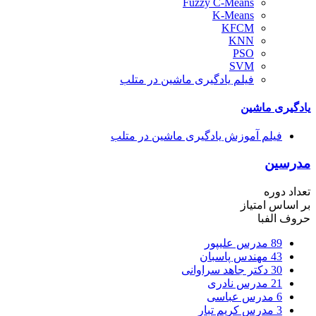
Fuzzy C-Means
K-Means
KFCM
KNN
PSO
SVM
فیلم یادگیری ماشین در متلب
یادگیری ماشین
فیلم آموزش یادگیری ماشین در متلب
مدرسین
تعداد دوره
بر اساس امتیاز
حروف الفبا
89
مدرس علیپور
43
مهندس پاسبان
30
دکتر جاهد سراوانی
21
مدرس نادری
6
مدرس عباسی
3
مدرس کریم تبار