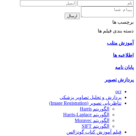
ارسال
برچسب ها
دسته بندی فیلم ها
آموزش متلب
اطلاعیه ها
پایان نامه
پردازش تصویر
ocr
پردازش و تحلیل تصاویر پزشکی
تناظریابی تصویر (Image Registration)
الگوریتم Harris
الگوریتم Harris-Laplace
الگوریتم Moravec
الگوریتم SIFT
فیلم آموزش کتاب گونزالس