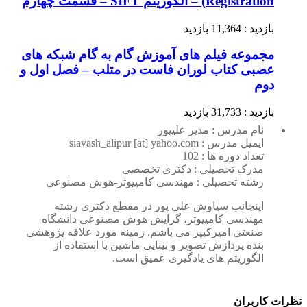
Registration) – الگوریتم SIFT – قسمت چهارم
بازدید : 11,364 بازدید
مجموعه فیلم های آموزش گام به گام شبکه های
عصبی کتاب لوران فاست در متلب – فصل اول و
دوم
بازدید : 31,733 بازدید
نام مدرس : مدیر علیپور
ایمیل مدرس : siavash_alipur [at] yahoo.com
تعداد دوره ها : 102
مدرک تحصیلی : دکتری تخصصی
رشته تحصیلی : مهندسی کامپیوتر-هوش مصنوعی
اینجانب سیاوش علی پور در مقطع دکتری رشته
مهندسی کامپیوتر، گرایش هوش مصنوعی دانشگاه
صنعتی امیرکبیر می باشم. زمینه مورد علاقه پژوهشی
بنده پردازش تصویر و بینایی ماشین با استفاده از
الگوریتم های یادگیری عمیق است.
نظرات کاربران