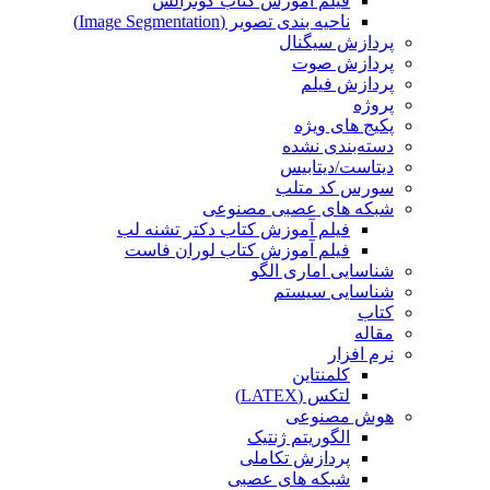
فیلم آموزش کتاب گونزالس
ناحیه بندی تصویر (Image Segmentation)
پردازش سیگنال
پردازش صوت
پردازش فیلم
پروژه
پکیج های ویژه
دسته‌بندی نشده
دیتاست/دیتابیس
سورس کد متلب
شبکه های عصبی مصنوعی
فیلم آموزش کتاب دکتر تشنه لب
فیلم آموزش کتاب لوران فاست
شناسایی اماری الگو
شناسایی سیستم
کتاب
مقاله
نرم افزار
کلمنتاین
لتکس (LATEX)
هوش مصنوعی
الگوریتم ژنتیک
پردازش تکاملی
شبکه های عصبی