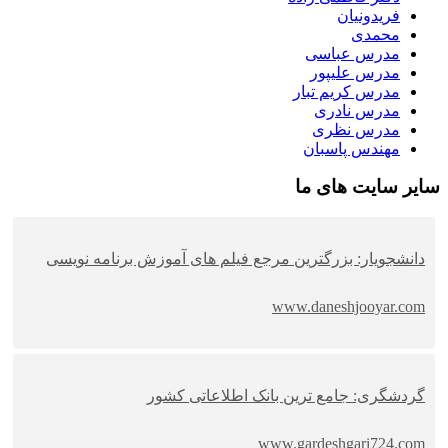
فریدونیان
محمدی
مدرس عباسی
مدرس علیپور
مدرس کریم تبار
مدرس نادری
مدرس نظری
مهندس پاسبان
سایر سایت های ما
دانشجویار: بزرگترین مرجع فیلم های آموزش برنامه نویسی
www.daneshjooyar.com
گردشگری: جامع ترین بانک اطلاعاتی کشور
www.gardeshgari724.com