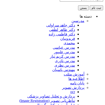
ثبت نام
بستن
دسته ها
مدرسین
دکتر جاهد سراوانی
دکتر طاهر لطفی
دکتر فاطمی زاده
فریدونیان
محمدی
مدرس عباسی
مدرس علیپور
مدرس کریم تبار
مدرس نادری
مدرس نظری
مهندس پاسبان
آموزش متلب
اطلاعیه ها
پایان نامه
پردازش تصویر
ocr
پردازش و تحلیل تصاویر پزشکی
تناظریابی تصویر (Image Registration)