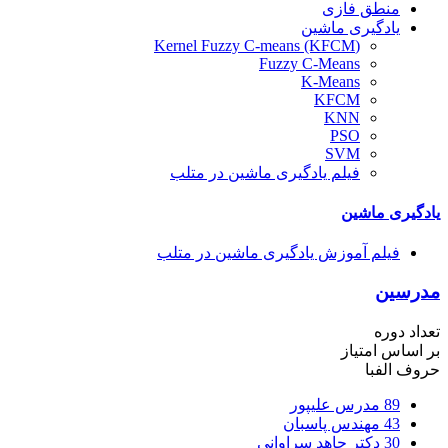
منطق فازی
یادگیری ماشین
(Kernel Fuzzy C-means (KFCM
Fuzzy C-Means
K-Means
KFCM
KNN
PSO
SVM
فیلم یادگیری ماشین در متلب
یادگیری ماشین
فیلم آموزش یادگیری ماشین در متلب
مدرسین
تعداد دوره
بر اساس امتیاز
حروف الفبا
89
مدرس علیپور
43
مهندس پاسبان
30
دکتر جاهد سراوانی