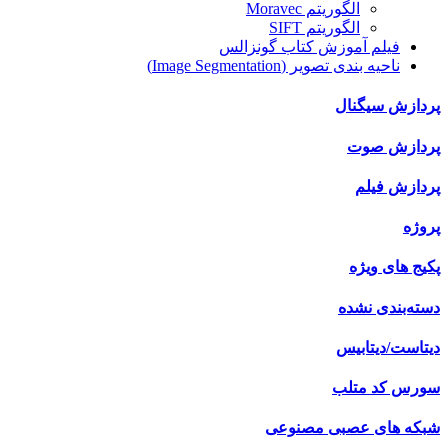
الگوریتم Moravec
الگوریتم SIFT
فیلم آموزش کتاب گونزالس
ناحیه بندی تصویر (Image Segmentation)
پردازش سیگنال
پردازش صوت
پردازش فیلم
پروژه
پکیج های ویژه
دسته‌بندی نشده
دیتاست/دیتابیس
سورس کد متلب
شبکه های عصبی مصنوعی