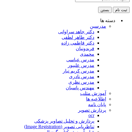
ثبت نام
بستن
دسته ها
مدرسین
دکتر جاهد سراوانی
دکتر طاهر لطفی
دکتر فاطمی زاده
فریدونیان
محمدی
مدرس عباسی
مدرس علیپور
مدرس کریم تبار
مدرس نادری
مدرس نظری
مهندس پاسبان
آموزش متلب
اطلاعیه ها
پایان نامه
پردازش تصویر
ocr
پردازش و تحلیل تصاویر پزشکی
تناظریابی تصویر (Image Registration)