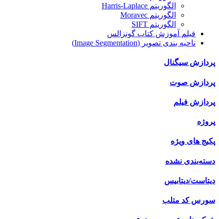
الگوریتم Harris-Laplace
الگوریتم Moravec
الگوریتم SIFT
فیلم آموزش کتاب گونزالس
ناحیه بندی تصویر (Image Segmentation)
پردازش سیگنال
پردازش صوت
پردازش فیلم
پروژه
پکیج های ویژه
دسته‌بندی نشده
دیتاست/دیتابیس
سورس کد متلب