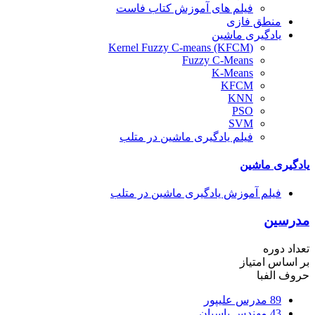
فیلم های آموزش کتاب فاست
منطق فازی
یادگیری ماشین
(Kernel Fuzzy C-means (KFCM
Fuzzy C-Means
K-Means
KFCM
KNN
PSO
SVM
فیلم یادگیری ماشین در متلب
یادگیری ماشین
فیلم آموزش یادگیری ماشین در متلب
مدرسین
تعداد دوره
بر اساس امتیاز
حروف الفبا
89
مدرس علیپور
43
مهندس پاسبان