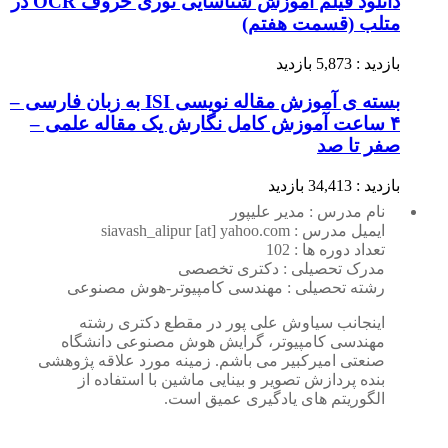
دانلود فیلم آموزش شناسایی نوری حروف OCR در
متلب (قسمت هفتم)
بازدید : 5,873 بازدید
بسته ی آموزش مقاله نویسی ISI به زبان فارسی –
۴ ساعت آموزش کامل نگارش یک مقاله علمی –
صفر تا صد
بازدید : 34,413 بازدید
نام مدرس : مدیر علیپور
ایمیل مدرس : siavash_alipur [at] yahoo.com
تعداد دوره ها : 102
مدرک تحصیلی : دکتری تخصصی
رشته تحصیلی : مهندسی کامپیوتر-هوش مصنوعی
اینجانب سیاوش علی پور در مقطع دکتری رشته
مهندسی کامپیوتر، گرایش هوش مصنوعی دانشگاه
صنعتی امیرکبیر می باشم. زمینه مورد علاقه پژوهشی
بنده پردازش تصویر و بینایی ماشین با استفاده از
الگوریتم های یادگیری عمیق است.