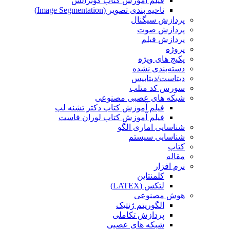
فیلم آموزش کتاب گونزالس
ناحیه بندی تصویر (Image Segmentation)
پردازش سیگنال
پردازش صوت
پردازش فیلم
پروژه
پکیج های ویژه
دسته‌بندی نشده
دیتاست/دیتابیس
سورس کد متلب
شبکه های عصبی مصنوعی
فیلم آموزش کتاب دکتر تشنه لب
فیلم آموزش کتاب لوران فاست
شناسایی اماری الگو
شناسایی سیستم
کتاب
مقاله
نرم افزار
کلمنتاین
لتکس (LATEX)
هوش مصنوعی
الگوریتم ژنتیک
پردازش تکاملی
شبکه های عصبی