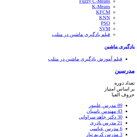
Fuzzy C-Means
K-Means
KFCM
KNN
PSO
SVM
فیلم یادگیری ماشین در متلب
یادگیری ماشین
فیلم آموزش یادگیری ماشین در متلب
مدرسین
تعداد دوره
بر اساس امتیاز
حروف الفبا
89
مدرس علیپور
43
مهندس پاسبان
30
دکتر جاهد سراوانی
21
مدرس نادری
6
مدرس عباسی
3
مدرس کریم تبار