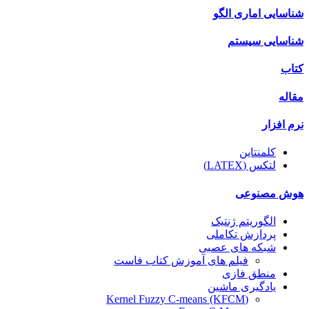
شناسایی اماری الگو
شناسایی سیستم
کتاب
مقاله
نرم افزار
کلمنتاین
لتکس (LATEX)
هوش مصنوعی
الگوریتم ژنتیک
پردازش تکاملی
شبکه های عصبی
فیلم های آموزش کتاب فاست
منطق فازی
یادگیری ماشین
(Kernel Fuzzy C-means (KFCM