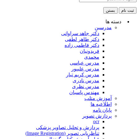
ثبت نام
بستن
دسته ها
مدرسین
دکتر جاهد سراوانی
دکتر طاهر لطفی
دکتر فاطمی زاده
فریدونیان
محمدی
مدرس عباسی
مدرس علیپور
مدرس کریم تبار
مدرس نادری
مدرس نظری
مهندس پاسبان
آموزش متلب
اطلاعیه ها
پایان نامه
پردازش تصویر
ocr
پردازش و تحلیل تصاویر پزشکی
تناظریابی تصویر (Image Registration)