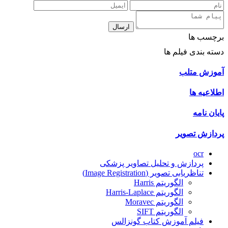
ارسال
برچسب ها
دسته بندی فیلم ها
آموزش متلب
اطلاعیه ها
پایان نامه
پردازش تصویر
ocr
پردازش و تحلیل تصاویر پزشکی
تناظریابی تصویر (Image Registration)
الگوریتم Harris
الگوریتم Harris-Laplace
الگوریتم Moravec
الگوریتم SIFT
فیلم آموزش کتاب گونزالس