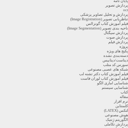
پایان نامه
پردازش تصویر
ocr
پردازش و تحلیل تصاویر پزشکی
تناظریابی تصویر (Image Registration)
فیلم آموزش کتاب گونزالس
ناحیه بندی تصویر (Image Segmentation)
پردازش سیگنال
پردازش صوت
پردازش فیلم
پروژه
پکیج های ویژه
دسته‌بندی نشده
دیتاست/دیتابیس
سورس کد متلب
شبکه های عصبی مصنوعی
فیلم آموزش کتاب دکتر تشنه لب
فیلم آموزش کتاب لوران فاست
شناسایی اماری الگو
شناسایی سیستم
کتاب
مقاله
نرم افزار
کلمنتاین
لتکس (LATEX)
هوش مصنوعی
الگوریتم ژنتیک
پردازش تکاملی