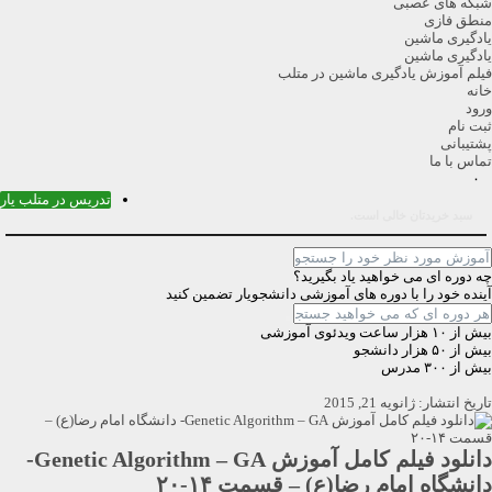
شبکه های عصبی
منطق فازی
یادگیری ماشین
یادگیری ماشین
فیلم آموزش یادگیری ماشین در متلب
خانه
ورود
ثبت نام
پشتیبانی
تماس با ما
۰
تدریس در متلب یار
سبد خریدتان خالی است.
چه دوره ای می خواهید یاد بگیرید؟
آینده خود را با دوره های آموزشی دانشجویار تضمین کنید
بیش از ۱۰ هزار ساعت ویدئوی آموزشی
بیش از ۵۰ هزار دانشجو
بیش از ۳۰۰ مدرس
تاریخ انتشار: ژانویه 21, 2015
دانلود فیلم کامل آموزش Genetic Algorithm – GA-
دانشگاه امام رضا(ع) – قسمت ۱۴-۲۰