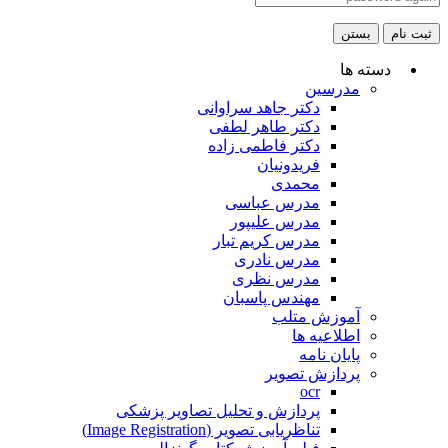
ثبت نام
بستن
دسته ها
مدرسین
دکتر جاهد سراوانی
دکتر طاهر لطفی
دکتر فاطمی زاده
فریدونیان
محمدی
مدرس عباسی
مدرس علیپور
مدرس کریم تبار
مدرس نادری
مدرس نظری
مهندس پاسبان
آموزش متلب
اطلاعیه ها
پایان نامه
پردازش تصویر
ocr
پردازش و تحلیل تصاویر پزشکی
تناظریابی تصویر (Image Registration)