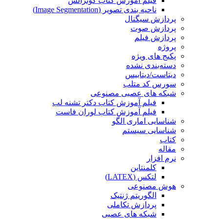
فیلم آموزش کتاب گونزالس
ناحیه بندی تصویر (Image Segmentation)
پردازش سیگنال
پردازش صوت
پردازش فیلم
پروژه
پکیج های ویژه
دسته‌بندی نشده
دیتاست/دیتابیس
سورس کد متلب
شبکه های عصبی مصنوعی
فیلم آموزش کتاب دکتر تشنه لب
فیلم آموزش کتاب لوران فاست
شناسایی اماری الگو
شناسایی سیستم
کتاب
مقاله
نرم افزار
کلمنتاین
لتکس (LATEX)
هوش مصنوعی
الگوریتم ژنتیک
پردازش تکاملی
شبکه های عصبی