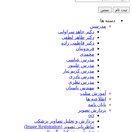
ثبت نام
بستن
دسته ها
مدرسین
دکتر جاهد سراوانی
دکتر طاهر لطفی
دکتر فاطمی زاده
فریدونیان
محمدی
مدرس عباسی
مدرس علیپور
مدرس کریم تبار
مدرس نادری
مدرس نظری
مهندس پاسبان
آموزش متلب
اطلاعیه ها
پایان نامه
پردازش تصویر
ocr
پردازش و تحلیل تصاویر پزشکی
تناظریابی تصویر (Image Registration)