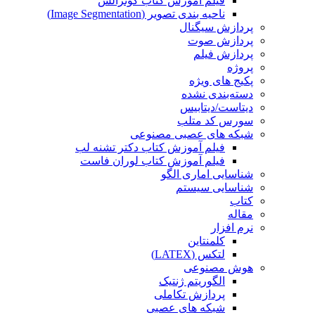
فیلم آموزش کتاب گونزالس
ناحیه بندی تصویر (Image Segmentation)
پردازش سیگنال
پردازش صوت
پردازش فیلم
پروژه
پکیج های ویژه
دسته‌بندی نشده
دیتاست/دیتابیس
سورس کد متلب
شبکه های عصبی مصنوعی
فیلم آموزش کتاب دکتر تشنه لب
فیلم آموزش کتاب لوران فاست
شناسایی اماری الگو
شناسایی سیستم
کتاب
مقاله
نرم افزار
کلمنتاین
لتکس (LATEX)
هوش مصنوعی
الگوریتم ژنتیک
پردازش تکاملی
شبکه های عصبی