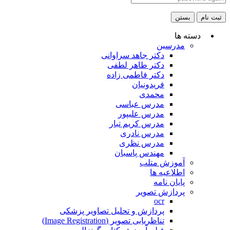
ثبت نام
بستن
دسته ها
مدرسین
دکتر جاهد سراوانی
دکتر طاهر لطفی
دکتر فاطمی زاده
فریدونیان
محمدی
مدرس عباسی
مدرس علیپور
مدرس کریم تبار
مدرس نادری
مدرس نظری
مهندس پاسبان
آموزش متلب
اطلاعیه ها
پایان نامه
پردازش تصویر
ocr
پردازش و تحلیل تصاویر پزشکی
تناظریابی تصویر (Image Registration)