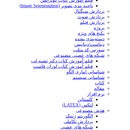
فیلم آموزش کتاب گونزالس
ناحیه بندی تصویر (Image Segmentation)
پردازش سیگنال
پردازش صوت
پردازش فیلم
پروژه
پکیج های ویژه
دسته‌بندی نشده
دیتاست/دیتابیس
سورس کد متلب
شبکه های عصبی مصنوعی
فیلم آموزش کتاب دکتر تشنه لب
فیلم آموزش کتاب لوران فاست
شناسایی اماری الگو
شناسایی سیستم
کتاب
مقاله
نرم افزار
کلمنتاین
لتکس (LATEX)
هوش مصنوعی
الگوریتم ژنتیک
پردازش تکاملی
شبکه های عصبی