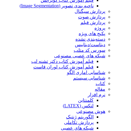
فیلم آموزش کتاب گونزالس
ناحیه بندی تصویر (Image Segmentation)
پردازش سیگنال
پردازش صوت
پردازش فیلم
پروژه
پکیج های ویژه
دسته‌بندی نشده
دیتاست/دیتابیس
سورس کد متلب
شبکه های عصبی مصنوعی
فیلم آموزش کتاب دکتر تشنه لب
فیلم آموزش کتاب لوران فاست
شناسایی اماری الگو
شناسایی سیستم
کتاب
مقاله
نرم افزار
کلمنتاین
لتکس (LATEX)
هوش مصنوعی
الگوریتم ژنتیک
پردازش تکاملی
شبکه های عصبی