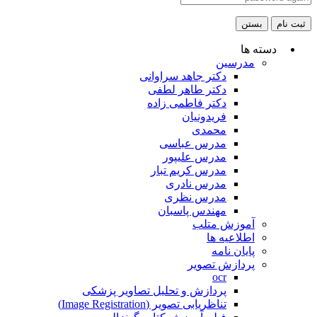
ثبت نام
بستن
دسته ها
مدرسین
دکتر جاهد سراوانی
دکتر طاهر لطفی
دکتر فاطمی زاده
فریدونیان
محمدی
مدرس عباسی
مدرس علیپور
مدرس کریم تبار
مدرس نادری
مدرس نظری
مهندس پاسبان
آموزش متلب
اطلاعیه ها
پایان نامه
پردازش تصویر
ocr
پردازش و تحلیل تصاویر پزشکی
تناظریابی تصویر (Image Registration)