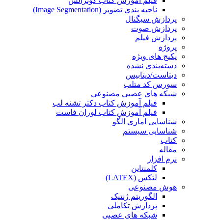
فیلم آموزش کتاب گونزالس
ناحیه بندی تصویر (Image Segmentation)
پردازش سیگنال
پردازش صوت
پردازش فیلم
پروژه
پکیج های ویژه
دسته‌بندی نشده
دیتاست/دیتابیس
سورس کد متلب
شبکه های عصبی مصنوعی
فیلم آموزش کتاب دکتر تشنه لب
فیلم آموزش کتاب لوران فاست
شناسایی اماری الگو
شناسایی سیستم
کتاب
مقاله
نرم افزار
کلمنتاین
لتکس (LATEX)
هوش مصنوعی
الگوریتم ژنتیک
پردازش تکاملی
شبکه های عصبی