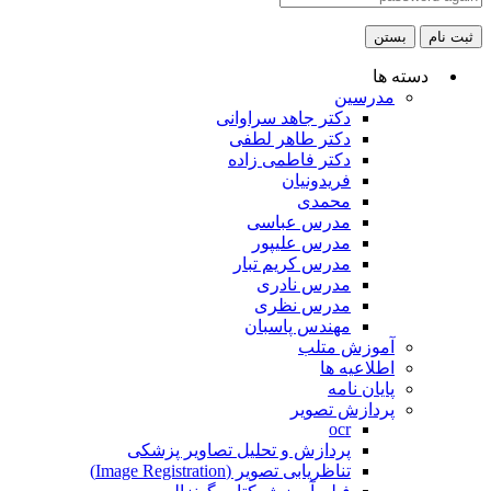
ثبت نام
بستن
دسته ها
مدرسین
دکتر جاهد سراوانی
دکتر طاهر لطفی
دکتر فاطمی زاده
فریدونیان
محمدی
مدرس عباسی
مدرس علیپور
مدرس کریم تبار
مدرس نادری
مدرس نظری
مهندس پاسبان
آموزش متلب
اطلاعیه ها
پایان نامه
پردازش تصویر
ocr
پردازش و تحلیل تصاویر پزشکی
تناظریابی تصویر (Image Registration)