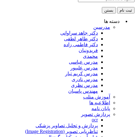
ثبت نام
بستن
دسته ها
مدرسین
دکتر جاهد سراوانی
دکتر طاهر لطفی
دکتر فاطمی زاده
فریدونیان
محمدی
مدرس عباسی
مدرس علیپور
مدرس کریم تبار
مدرس نادری
مدرس نظری
مهندس پاسبان
آموزش متلب
اطلاعیه ها
پایان نامه
پردازش تصویر
ocr
پردازش و تحلیل تصاویر پزشکی
تناظریابی تصویر (Image Registration)