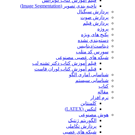
فیلم آموزش کتاب گونزالس
ناحیه بندی تصویر (Image Segmentation)
پردازش سیگنال
پردازش صوت
پردازش فیلم
پروژه
پکیج های ویژه
دسته‌بندی نشده
دیتاست/دیتابیس
سورس کد متلب
شبکه های عصبی مصنوعی
فیلم آموزش کتاب دکتر تشنه لب
فیلم آموزش کتاب لوران فاست
شناسایی اماری الگو
شناسایی سیستم
کتاب
مقاله
نرم افزار
کلمنتاین
لتکس (LATEX)
هوش مصنوعی
الگوریتم ژنتیک
پردازش تکاملی
شبکه های عصبی