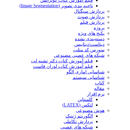
فیلم آموزش کتاب گونزالس
ناحیه بندی تصویر (Image Segmentation)
پردازش سیگنال
پردازش صوت
پردازش فیلم
پروژه
پکیج های ویژه
دسته‌بندی نشده
دیتاست/دیتابیس
سورس کد متلب
شبکه های عصبی مصنوعی
فیلم آموزش کتاب دکتر تشنه لب
فیلم آموزش کتاب لوران فاست
شناسایی اماری الگو
شناسایی سیستم
کتاب
مقاله
نرم افزار
کلمنتاین
لتکس (LATEX)
هوش مصنوعی
الگوریتم ژنتیک
پردازش تکاملی
شبکه های عصبی