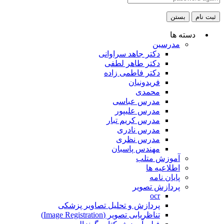
ثبت نام
بستن
دسته ها
مدرسین
دکتر جاهد سراوانی
دکتر طاهر لطفی
دکتر فاطمی زاده
فریدونیان
محمدی
مدرس عباسی
مدرس علیپور
مدرس کریم تبار
مدرس نادری
مدرس نظری
مهندس پاسبان
آموزش متلب
اطلاعیه ها
پایان نامه
پردازش تصویر
ocr
پردازش و تحلیل تصاویر پزشکی
تناظریابی تصویر (Image Registration)